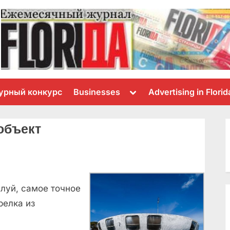
Toggle
урный конкурс
Businesses
Advertising in Florid
sub-
menu
объект
алуй, самое точное
релка из