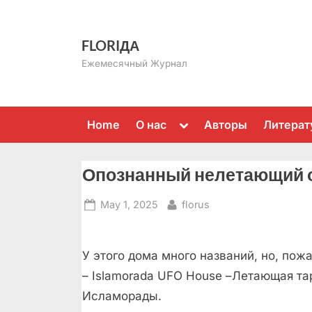
Skip
to
FLORIДА
content
Ежемесячный Журнал
Toggle
Home
О нас
Авторы
Литерат
sub-
menu
Опознанный нелетающий 
Posted
By
May 1, 2025
florus
on
У этого дома много названий, но, пож
– Islamorada UFO House –Летающая та
Исламорады.