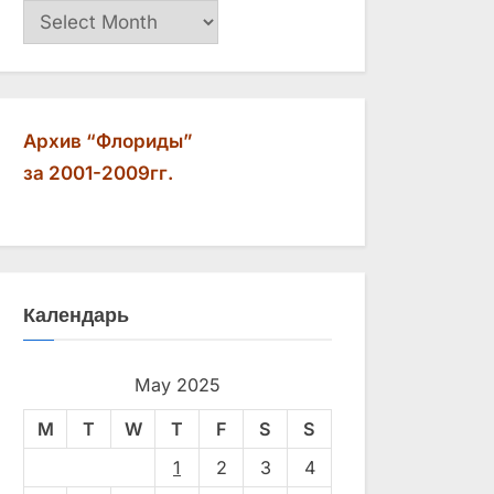
Архив
Архив “Флориды”
за 2001-2009гг.
Календарь
May 2025
M
T
W
T
F
S
S
1
2
3
4