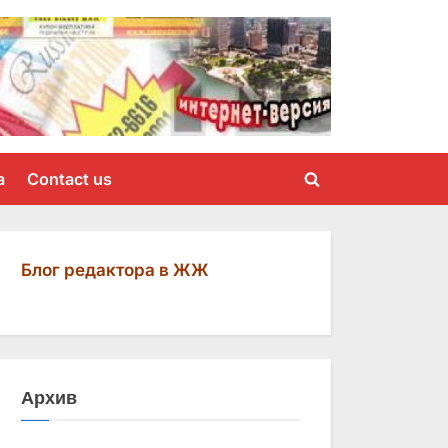
a
Contact us
Toggle
search
form
Блог редактора в ЖЖ
Архив