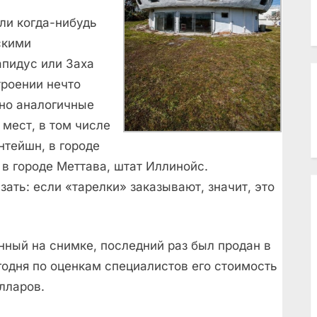
ли когда-нибудь
скими
апидус или Заха
троении нечто
но аналогичные
 мест, в том числе
нтейшн, в городе
 в городе Меттава, штат Иллинойс.
ать: если «тарелки» заказывают, значит, это
нный на снимке, последний раз был продан в
егодня по оценкам специалистов его стоимость
лларов.