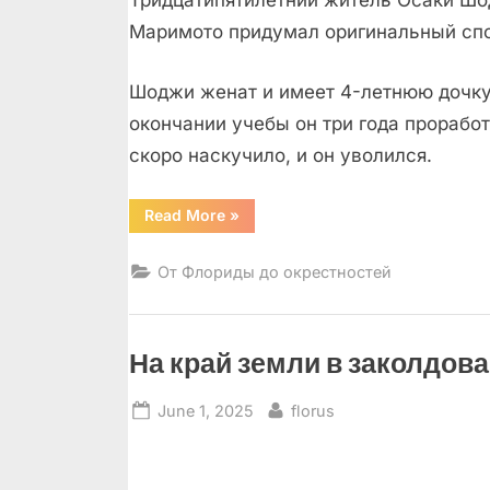
Тридцатипятилетний житель Осаки Ш
Маримото придумал оригинальный спо
Шоджи женат и имеет 4-летнюю дочку.
окончании учебы он три года проработ
скоро наскучило, и он уволился.
“Сдается
Read More
»
в
аренду
человек!”
От Флориды до окрестностей
На край земли в заколдов
Posted
By
June 1, 2025
florus
on