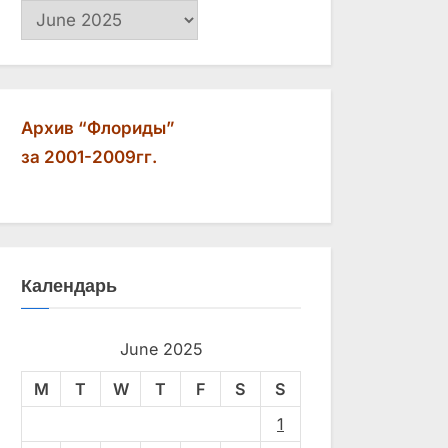
Архив
Архив “Флориды”
за 2001-2009гг.
Календарь
June 2025
M
T
W
T
F
S
S
1