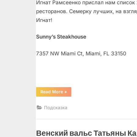
Игнат Рамсеенко прислал нам список 
ресторанов. Семерку лучших, на взгля
Игнат!
Sunny’s Steakhouse
7357 NW Miami Ct, Miami, FL 33150
“Великолепная
Read More
»
семерка”
Подсказка
Венский вальс Татьяны К