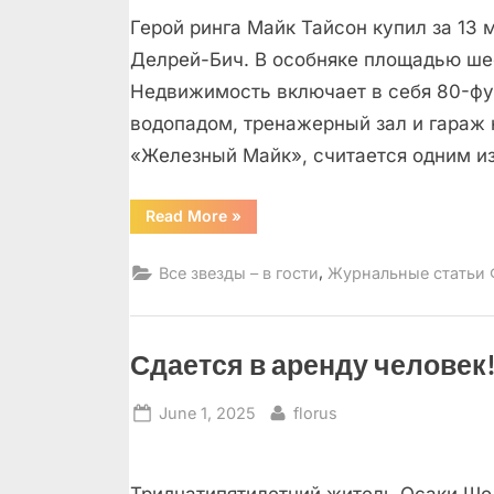
on
Герой ринга Майк Тайсон купил за 13 
Делрей-Бич. В особняке площадью шес
Недвижимость включает в себя 80-фут
водопадом, тренажерный зал и гараж 
«Железный Майк», считается одним и
“Наш
Read More
»
сосед
–
Майк
,
Все звезды – в гости
Журнальные статьи
Тайсон”
Сдается в аренду человек
Posted
By
June 1, 2025
florus
on