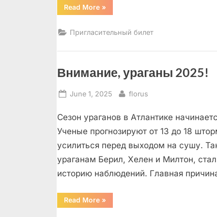
“Самый
Read More
»
южный
ботанический
сад
Пригласительный билет
в
Америке”
Внимание, ураганы 2025!
Posted
By
June 1, 2025
florus
on
Сезон ураганов в Атлантике начинаетс
Ученые прогнозируют от 13 до 18 што
усилиться перед выходом на сушу. Так
ураганам Берил, Хелен и Милтон, ста
историю наблюдений. Главная причин
“Внимание,
Read More
»
ураганы
2025!”