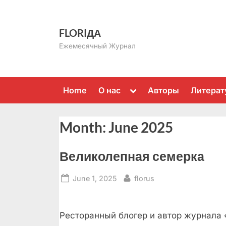
Skip
to
FLORIДА
content
Ежемесячный Журнал
Toggle
Home
О нас
Авторы
Литерат
sub-
menu
Month:
June 2025
Великолепная семерка
Posted
By
June 1, 2025
florus
on
Ресторанный блогер и автор журнала 