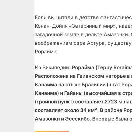
Если вы читали в детстве фантастиче
Конан-Дойля «Затерянный мир», наве
загадочной земле в дельте Амазонки.
воображением сэра Артура, существуе
Рорайма.
Из Википедии:
Рора́йма (Tepuy Roraim
Расположена на Гвианском нагорье в
Канаима на стыке Бразилии (штат Ро
Канаима) и Гайаны (высочайшая в стра
(тройной пункт) составляет 2723 м 
составляет около 34 км². В районе Р
Амазонки и Эссекибо. Впервые была о