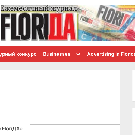
Toggle
урный конкурс
Businesses
Advertising in Florid
sub-
menu
«FloriДА»