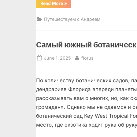
“На
Read More
»
край
земли
в
Путешествуем с Андреем
заколдованную
Рорайму!”
Самый южный ботанически
Posted
By
June 1, 2025
florus
on
По количеству ботанических садов, па
дендрариев Флорида впереди планеты
рассказывать вам о многих, но, как ск
громаден». Однако мы не сдаемся и 
ботанический сад Key West Tropical Fo
место, где экзотика ходит рука об рук