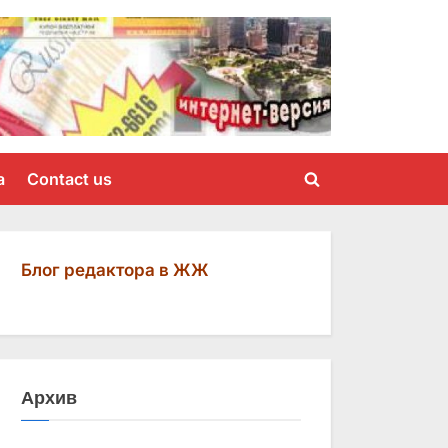
a
Contact us
Toggle
search
form
Блог редактора в ЖЖ
Архив