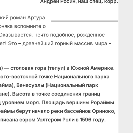
Андрей Росин, наш спец. корр.
ский роман Артура
рняка вспомните о
 Оказывается, нечто подобное, рожденное
т! Это – древнейший горный массив мира –
a) — столовая гора (тепуи) в Южной Америке.
 юго-восточной точке Национального парка
райма), Венесуэлы (Национальный парк
не). Высота в точке соединения границ
над уровнем моря. Площадь вершины Рораймы
ораймы берут начало реки бассейнов Ориноко,
писана сэром Уолтером Рэли в 1596 году.