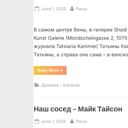
Posted
By
June 1, 2025
florus
on
В самом центре Вены, в галерее Shadi 
Kunst Galerie (Mondscheingasse 2, 10
журнала Tatsiana Kammer/ Татьяны Ка
Татьяны, а справа она сама – в венск
“Венский
Read More
»
вальс
Татьяны
Каммер”
Далекое – близкое
Наш сосед – Майк Тайсон
Posted
By
June 1, 2025
florus