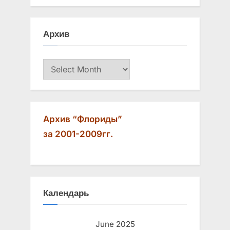
o
o
u
s
Архив
s
t
P
:
Архив
o
s
t
:
Архив “Флориды”
за 2001-2009гг.
Календарь
June 2025