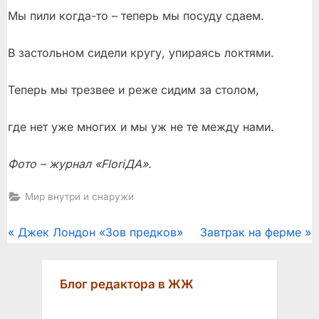
Мы пили когда-то – теперь мы посуду сдаем.
В застольном сидели кругу, упираясь локтями.
Теперь мы трезвее и реже сидим за столом,
где нет уже многих и мы уж не те между нами.
Фото – журнал «FloriДА».
Мир внутри и снаружи
Post
P
N
Джек Лондон «Зов предков»
Завтрак на ферме
r
e
navigation
e
x
Блог редактора в ЖЖ
v
t
i
P