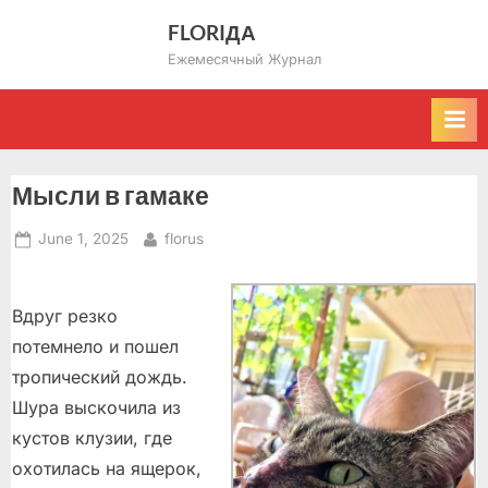
Skip
FLORIДА
to
Ежемесячный Журнал
content
Мысли в гамаке
Posted
By
June 1, 2025
florus
on
Вдруг резко
потемнело и пошел
тропический дождь.
Шура выскочила из
кустов клузии, где
охотилась на ящерок,