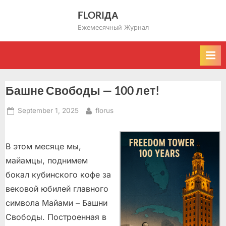
Skip
FLORIДА
to
Ежемесячный Журнал
content
Башне Свободы — 100 лет!
Posted
By
September 1, 2025
florus
on
В этом месяце мы,
майамцы, поднимем
бокал кубинского кофе за
вековой юбилей главного
символа Майами – Башни
Свободы. Построенная в