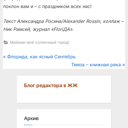
поклон вам и – с праздником всех нас!
Текст Александра Росина/Alexander Rossin, коллаж –
Ник Рамсей, журнал «FloriДА».
Майами мой солнечный город!
Post
P
Флорида, как ясный Сентябрь
r
N
Темза – книжная река
navigation
e
e
v
x
Блог редактора в ЖЖ
i
t
o
P
u
o
s
s
Архив
P
t