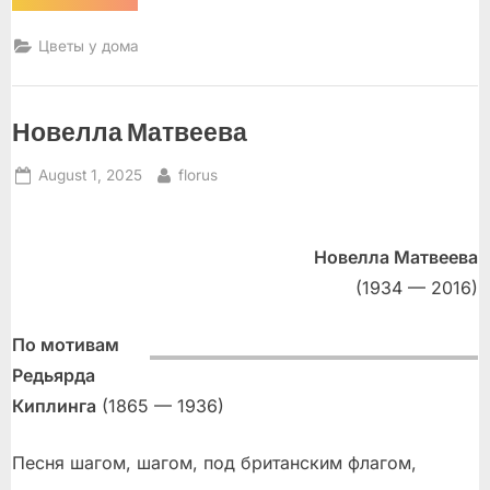
у
дома”
Цветы у дома
Новелла Матвеева
Posted
By
August 1, 2025
florus
on
Новелла Матвеева
(1934 — 2016)
По мотивам
Редьярда
Киплинга
(1865 — 1936)
Песня шагом, шагом, под британским флагом,