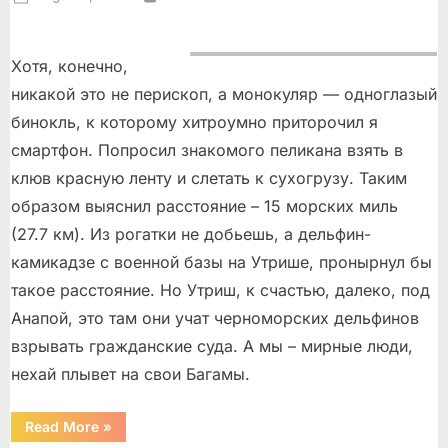
on
Хотя, конечно,
никакой это не перископ, а монокуляр — одноглазый
бинокль, к которому хитроумно приторочил я
смартфон. Попросил знакомого пеликана взять в
клюв красную ленту и слетать к сухогрузу. Таким
образом выяснил расстояние – 15 морских миль
(27.7 км). Из рогатки не добьешь, а дельфин-
камикадзе с военной базы на Утрише, пронырнул бы
такое расстояние. Но Утриш, к счастью, далеко, под
Анапой, это там они учат черноморских дельфинов
взрывать гражданские суда. А мы – мирные люди,
нехай плывет на свои Багамы.
“Храни
Read More
»
меня,