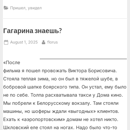
мой
пероскоп!”
Пришел, увидел
Гагарина знаешь?
Posted
By
August 1, 2025
florus
on
«После
фильма я пошел провожать Виктора Борисовича.
Стояла теплая зима, но он был в тяжелой шубе, в
бобровой шапке боярского типа. Он устал, ему было
не по себе. Толпа расхватывала такси у Дома кино.
Мы побрели к Белорусскому вокзалу. Там стояли
машины, но шоферы ждали «выгодных» клиентов.
Ехать к «аэропортовским» домам не хотел никто.
Шкловский еле стоял на ногах. Надо было что-то