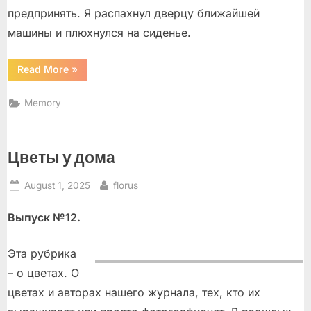
предпринять. Я распахнул дверцу ближайшей
машины и плюхнулся на сиденье.
“Гагарина
Read More
»
знаешь?”
Memory
Цветы у дома
Posted
By
August 1, 2025
florus
on
Выпуск №12.
Эта рубрика
– о цветах. О
цветах и авторах нашего журнала, тех, кто их