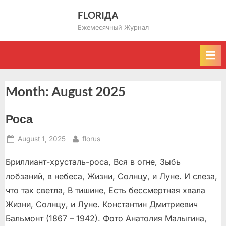
Skip
FLORIДА
to
Ежемесячный Журнал
content
Month:
August 2025
Роса
Posted
By
August 1, 2025
florus
on
Бриллиант-хрусталь-роса, Вся в огне, Зыбь
лобзаний, в небеса, Жизни, Солнцу, и Луне. И слеза,
что так светла, В тишине, Есть бессмертная хвала
Жизни, Солнцу, и Луне. Константин Дмитриевич
Бальмонт (1867 – 1942). Фото Анатолия Малыгина,