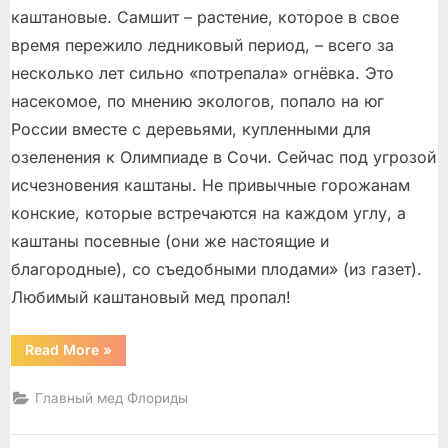
каштановые. Самшит – растение, которое в свое
время пережило ледниковый период, – всего за
несколько лет сильно «потрепала» огнёвка. Это
насекомое, по мнению экологов, попало на юг
России вместе с деревьями, купленными для
озеленения к Олимпиаде в Сочи. Сейчас под угрозой
исчезновения каштаны. Не привычные горожанам
конские, которые встречаются на каждом углу, а
каштаны посевные (они же настоящие и
благородные), со съедобными плодами» (из газет).
Любимый каштановый мед пропал!
“Сладкое
Read More
»
флоридское
золото”
Главный мед Флориды