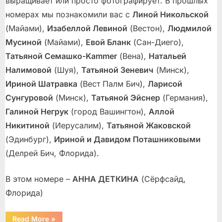
выращивает или просто фотографирует. В прошлых
номерах мы познакомили вас с
Линой Никольской
(Майами),
Изабеллой Левиной
(Вестон),
Людмилой
Мусиной
(Майами),
Евой Бланк
(Сан-Диего),
Татьяной Семашко-Kammer
(Вена),
Натальей
Налимовой
(Шуя),
Татьяной Зеневич
(Минск),
Ириной Шатравка
(Вест Палм Бич),
Ларисой
Сунгуровой
(Минск),
Татьяной Эйснер
(Германия),
Галиной Негрук
(город Вашингтон),
Аллой
Никитиной
(Иерусалим),
Татьяной Жаковской
(Эдинбург),
Ириной и Давидом Поташниковыми
(Делрей Бич, Флорида).
В этом номере –
АННА ДЕТКИНА
(Сёрфсайд,
Флорида)
“Цветы
Read More
»