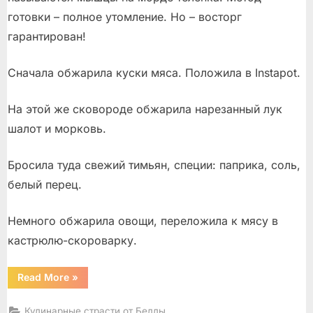
готовки – полное утомление. Но – восторг
гарантирован!
Сначала обжарила куски мяса. Положила в Instapot.
На этой же сковороде обжарила нарезанный лук
шалот и морковь.
Бросила туда свежий тимьян, специи: паприка, соль,
белый перец.
Немного обжарила овощи, переложила к мясу в
кастрюлю-скороварку.
“Телячьи
Read More
»
щечки!”
Кулинарные страсти от Беллы