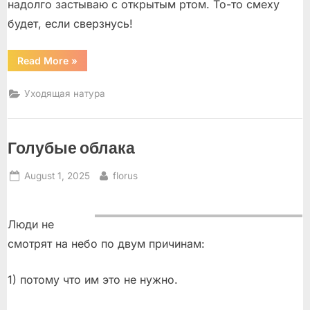
надолго застываю с открытым ртом. То-то смеху
будет, если сверзнусь!
“Летит
Read More
»
мой
дельтаплан!”
Уходящая натура
Голубые облака
Posted
By
August 1, 2025
florus
on
Люди не
смотрят на небо по двум причинам:
1) потому что им это не нужно.