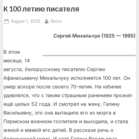
К 100 летию писателя
Posted
By
August 1, 2025
florus
on
Сергей Михальчук (1925 — 1995)
В этом
месяце, 14
августа, белорусскому писателю Сергею
Афанасьевичу Михальчуку исполняется 100 лет. Он
умер вскоре после своего 70-летия. На юбилее
удивлялся, что с таким страшным ранением прожил
ещё целых 52 года. И смотрел на жену, Галину
Васильевну, это она вытащила его из морга в
Пермском военном госпитале и выходила, и стала
женой и мамой его детей. В рассказе речь о
белорусской маме. И хотя Галина Васильевна