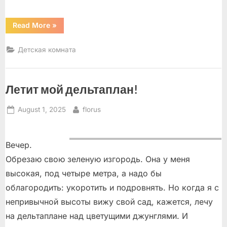
“История
Read More
»
про
петушка
Хосе”
Детская комната
Летит мой дельтаплан!
Posted
By
August 1, 2025
florus
on
Вечер.
Обрезаю свою зеленую изгородь. Она у меня
высокая, под четыре метра, а надо бы
облагородить: укоротить и подровнять. Но когда я с
непривычной высоты вижу свой сад, кажется, лечу
на дельтаплане над цветущими джунглями. И