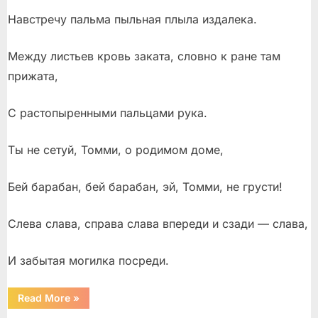
Навстречу пальма пыльная плыла издалека.
Между листьев кровь заката, словно к ране там
прижата,
С растопыренными пальцами рука.
Ты не сетуй, Томми, о родимом доме,
Бей барабан, бей барабан, эй, Томми, не грусти!
Слева слава, справа слава впереди и сзади — слава,
И забытая могилка посреди.
“Новелла
Read More
»
Матвеева”