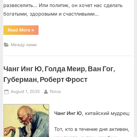
развеселить… Или политик, он хочет нас сделать
богатыми, здоровыми и счастливыми…
“Кто
Read More
»
на
новенького?
Или
Между нами
полвека
–
в
счет!”
Чанг Инг Ю, Голда Меир, Ван Гог,
Губерман, Роберт Фрост
Posted
By
August 1, 2025
florus
on
Чанг Инг Ю
, китайский мудрец:
Тот, кто в течение дня активен,