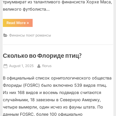
триумвират из талантливого финансиста Хорхе Маса,
великого футболиста…
“Большие
Read More
»
деньги
для
большого
Финансы поют романсы
футбола”
Сколько во Флориде птиц?
Posted
By
August 1, 2025
florus
on
В официальный список орнитологического общества
Флориды (FOSRC) было включено 539 видов птиц.
Из них 168 видов и восемь подвидов считаются
случайными, 18 завезены в Северную Америку,
четыре вымерли, один исчез из фауны штата. По
данным FOSRC, более 100 официально