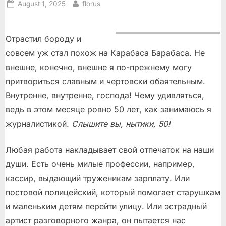
Posted
By
August 1, 2025
florus
on
Отрастил бороду и
совсем уж стал похож на Карабаса Барабаса. Не
внешне, конечно, внешне я по-прежнему могу
притвориться славным и чертовски обаятельным.
Внутренне, внутренне, господа! Чему удивляться,
ведь в этом месяце ровно 50 лет, как занимаюсь я
журналистикой.
Слышите вы, нытики, 50!
Любая работа накладывает свой отпечаток на наши
души. Есть очень милые профессии, например,
кассир, выдающий труженикам зарплату. Или
постовой полицейский, который помогает старушкам
и маленьким детям перейти улицу. Или эстрадный
артист разговорного жанра, он пытается нас