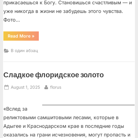
прикасаешься к Богу. Становишься счастливым — и
уже никогда в жизни не забудешь этого чувства.
Фото…
“Рука
Read More
»
Бога”
В один абзац
Сладкое флоридское золото
Posted
By
August 1, 2025
florus
on
«Вслед за
реликтовыми самшитовыми лесами, которые в
Адыгее и Краснодарском крае в последние годы
оказались на грани исчезновения, могут пропасть и