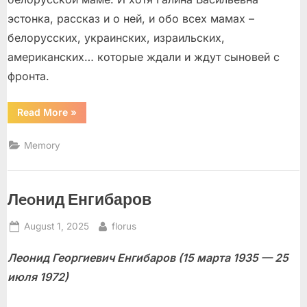
эстонка, рассказ и о ней, и обо всех мамах –
белорусских, украинских, израильских,
американских… которые ждали и ждут сыновей с
фронта.
“К
Read More
»
100
летию
писателя”
Memory
Лeoнид Енгибаров
Posted
By
August 1, 2025
florus
on
Леонид Георгиевич Енгибаров (15 марта 1935 — 25
июля 1972)