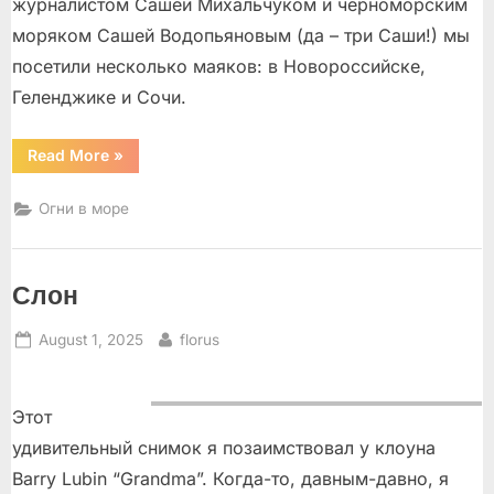
журналистом Сашей Михальчуком и черноморским
моряком Сашей Водопьяновым (да – три Саши!) мы
посетили несколько маяков: в Новороссийске,
Геленджике и Сочи.
“Эта
Read More
»
песенка
моя
про
Огни в море
моря
и
про
маяк”
Слон
Posted
By
August 1, 2025
florus
on
Этот
удивительный снимок я позаимствовал у клоуна
Barry Lubin “Grandma”. Когда-то, давным-давно, я