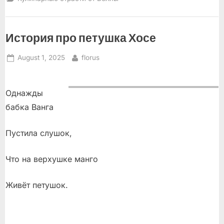
История про петушка Хосе
Posted
By
August 1, 2025
florus
on
Однажды
бабка Ванга
Пустила слушок,
Что на верхушке манго
Живёт петушок.