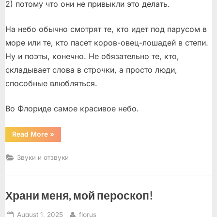
2) потому что они не привыкли это делать.
На небо обычно смотрят те, кто идет под парусом в
море или те, кто пасет коров-овец-лошадей в степи.
Ну и поэты, конечно. Не обязательно те, кто,
складывает слова в строчки, а просто люди,
способные влюбляться.
Во Флориде самое красивое небо.
“Голубые
Read More
»
облака”
Звуки и отзвуки
Храни меня, мой пероскоп!
Posted
By
August 1, 2025
florus