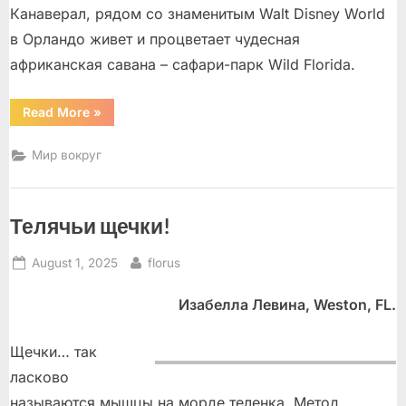
Канаверал, рядом со знаменитым Walt Disney World
в Орландо живет и процветает чудесная
африканская савана – сафари-парк Wild Florida.
“Маленькая
Read More
»
Африка
в
центре
Мир вокруг
большой
Флориды”
Телячьи щечки!
Posted
By
August 1, 2025
florus
on
Изабелла Левина, Weston, FL.
Щечки… так
ласково
называются мышцы на морде теленка. Метод