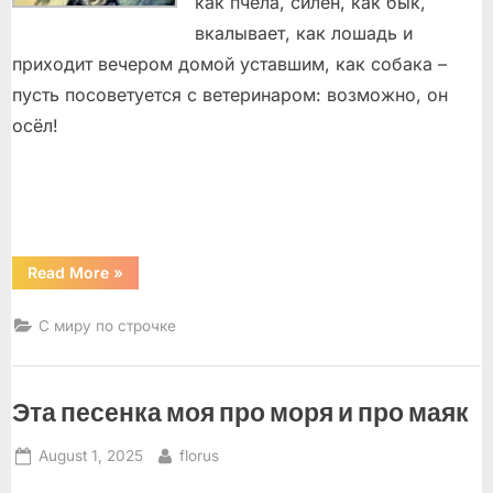
как пчела, силен, как бык,
вкалывает, как лошадь и
приходит вечером домой уставшим, как собака –
пусть посоветуется с ветеринаром: возможно, он
осёл!
“Чанг
Read More
»
Инг
Ю,
Голда
С миру по строчке
Меир,
Ван
Гог,
Губерман,
Роберт
Эта песенка моя про моря и про маяк
Фрост”
Posted
By
August 1, 2025
florus
on