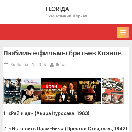
Skip
FLORIДА
to
Ежемесячный Журнал
content
Любимые фильмы братьев Коэнов
Posted
By
September 1, 2025
florus
on
1. «
Рай и ад» (Акира Куросава, 1963)
2. «
История в Палм-Бич» (Престон Стерджес, 1942)