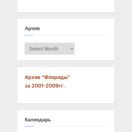
u
P
s
o
P
s
Архив
o
t
s
:
Архив
t
:
Архив “Флориды”
за 2001-2009гг.
Календарь