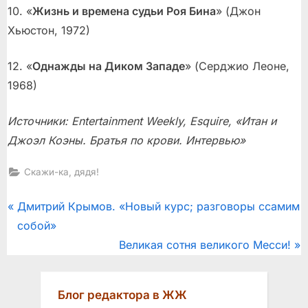
10. «
Жизнь и времена судьи Роя Бина
» (Джон
Хьюстон, 1972)
12. «
Однажды на Диком Западе
» (Серджио Леоне,
1968)
Источники: Entertainment Weekly, Esquire, «Итан и
Джоэл Коэны. Братья по крови. Интервью»
Скажи-ка, дядя!
Post
P
Дмитрий Крымов. «Новый курс; разговоры ссамим
r
собой»
navigation
e
N
Великая сотня великого Месси!
v
e
i
x
Блог редактора в ЖЖ
o
t