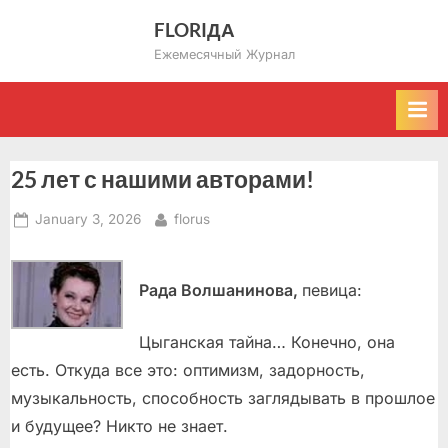
Skip
FLORIДА
to
Ежемесячный Журнал
content
25 лет с нашими авторами!
Posted
By
January 3, 2026
florus
on
Рада Волшанинова,
певица:
Цыганская тайна… Конечно, она
есть. Откуда все это: оптимизм, задорность,
музыкальность, способность заглядывать в прошлое
и будущее? Никто не знает.