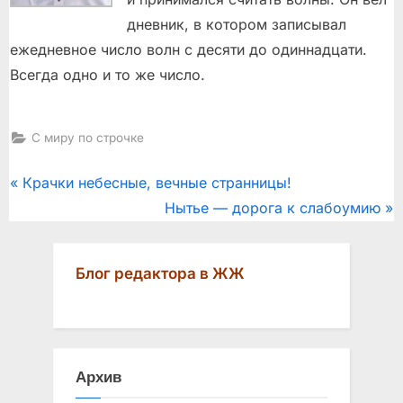
дневник, в котором записывал
ежедневное число волн с десяти до одиннадцати.
Всегда одно и то же число.
С миру по строчке
Post
P
Крачки небесные, вечные странницы!
r
N
Нытье — дорога к слабоумию
navigation
e
e
v
x
Блог редактора в ЖЖ
i
t
o
P
u
o
s
s
Архив
P
t