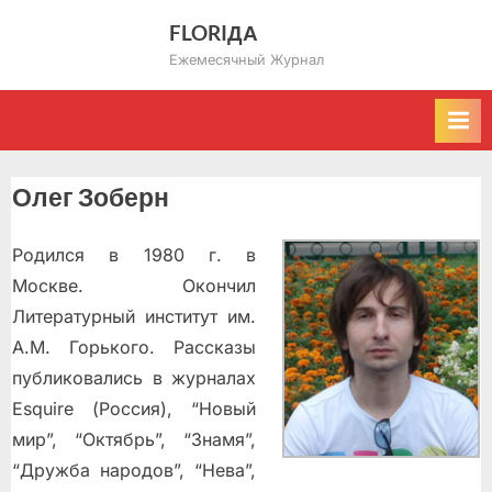
Skip
FLORIДА
to
Ежемесячный Журнал
content
Олег Зоберн
Родился в 1980 г. в
Москве. Окончил
Литературный институт им.
А.М. Горького. Рассказы
публиковались в журналах
Esquire (Россия), “Новый
мир”, “Октябрь”, “Знамя”,
“Дружба народов”, “Нева”,