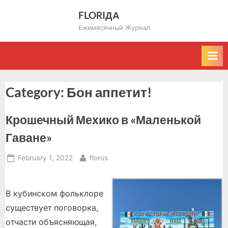
Skip
FLORIДА
to
Ежемесячный Журнал
content
Category:
Бон аппетит!
Крошечный Мехико в «Маленькой
Гаване»
Posted
By
February 1, 2022
florus
on
В кубинском фольклоре
существует поговорка,
отчасти объясняющая,