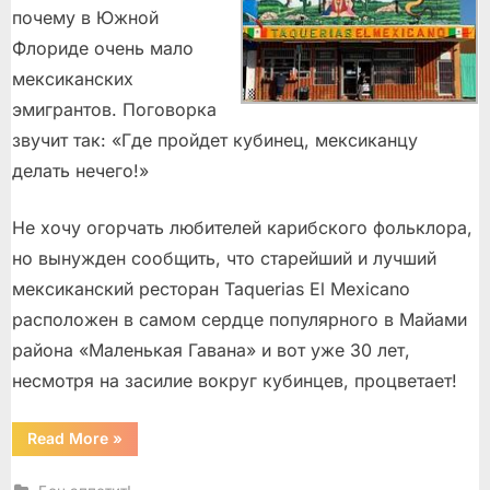
почему в Южной
Флориде очень мало
мексиканских
эмигрантов. Поговорка
звучит так: «Где пройдет кубинец, мексиканцу
делать нечего!»
Не хочу огорчать любителей карибского фольклора,
но вынужден сообщить, что старейший и лучший
мексиканский ресторан Taquerias El Mexicano
расположен в самом сердце популярного в Майами
района «Маленькая Гавана» и вот уже 30 лет,
несмотря на засилие вокруг кубинцев, процветает!
“Крошечный
Read More
»
Мехико
в
«Маленькой