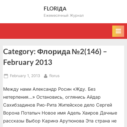
Skip
FLORIДА
to
Ежемесячный Журнал
content
Category:
Флорида №2(146) –
February 2013
Posted
By
February 1, 2013
florus
on
Между нами Александр Росин «Жду. Без
нетерпения…» Остановись, оглянись Айдар
Сахибзадинов Рио-Рита Житейское дело Сергей
Ворона Потапыч Новое имя Адель Хаиров Дачные
рассказы Выбор Каринэ Арутюнова Эта страна не