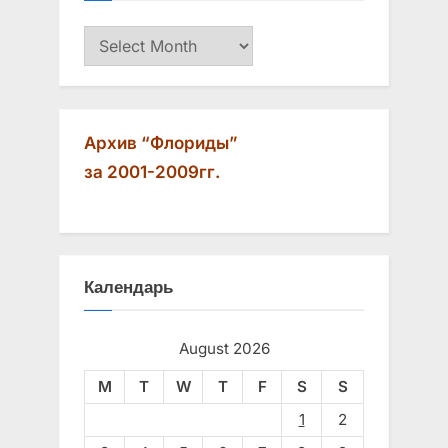
Архив
Архив “Флориды”
за 2001-2009гг.
Календарь
August 2026
M
T
W
T
F
S
S
1
2