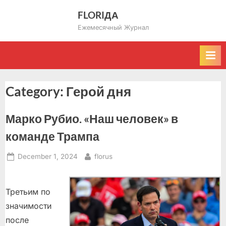
Skip
FLORIДА
to
Ежемесячный Журнал
content
Category:
Герой дня
Марко Рубио. «Наш человек» в
команде Трампа
Posted
By
December 1, 2024
florus
on
Третьим по
значимости
после