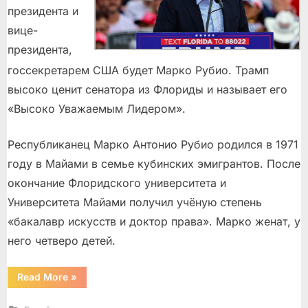
президента и
вице-
президента,
госсекретарем США будет Марко Рубио. Трамп
высоко ценит сенатора из Флориды и называет его
«Высоко Уважаемым Лидером».
Республиканец Марко Антонио Рубио родился в 1971
году в Майами в семье кубинских эмигрантов. После
окончание Флоридского университета и
Университета Майами получил учёную степень
«бакалавр искусств и доктор права». Марко женат, у
него четверо детей.
“Марко
Read More
»
Рубио.
«Наш
человек»