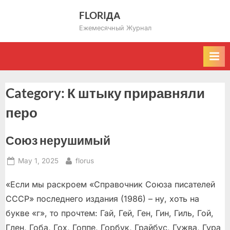
Skip
FLORIДА
to
Ежемесячный Журнал
content
Category:
К штыку приравняли
перо
Союз нерушимый
Posted
By
May 1, 2025
florus
on
«Если мы раскроем «Справочник Союза писателей
СССР» последнего издания (1986) – ну, хоть на
букве «г», то прочтем: Гай, Гей, Ген, Гин, Гиль, Гой,
Глен, Гоба, Гох, Гоппе, Горбук, Грайбус, Гужва, Гура