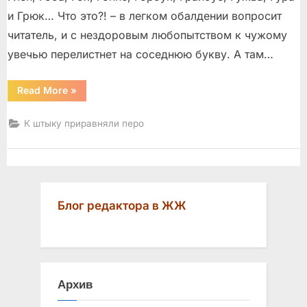
и Грюк… Что это?! – в легком обалдении вопросит
читатель, и с нездоровым любопытством к чужому
увечью перелистнет на соседнюю букву. А там…
“Союз
Read More
»
нерушимый”
К штыку приравняли перо
Блог редактора в ЖЖ
Архив