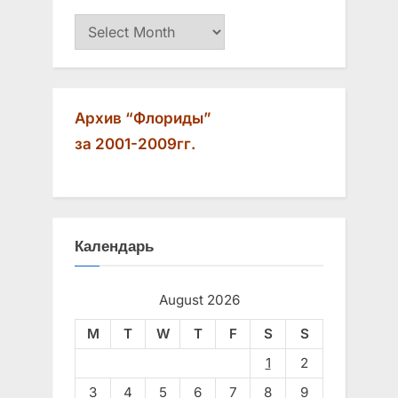
Архив
Архив “Флориды”
за 2001-2009гг.
Календарь
August 2026
M
T
W
T
F
S
S
1
2
3
4
5
6
7
8
9