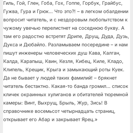
Гиль, Гой, Глен, Гоба, Гох, Гоппе, Горбук, Грайбус,
Гужва, Гура и Грюк… Что это?! – в легком обалдении
вопросит читатель, и с нездоровым любопытством к
чужому увечью перелистнет на соседнюю букву. А
там его радостно встретят Дрипе, Друщ, Дуда, Дузь,
Дукса и Дюбайло. Разламываем посередине – и нам
пишут инженеры человеческих душ Кава, Калган,
Калда, Карапыш, Квин, Кезля, Кибец, Киле, Кладо,
Клипель, Крещик, Крыга и замыкающий роты Куек.
Да не бывает у людей таких фамилий! – брякнет
читатель бестактно. Какая-то банда громил… список
кличек окраинных хулиганов и обитателей тюремной
камеры: Винт, Выхрущ, Брыль, Жур, Зись! В
справочнике восемьсот четырнадцать страниц,
открывает его Абар и закрывает Ярец.»