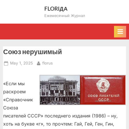
Skip
FLORIДА
to
Ежемесячный Журнал
content
Союз нерушимый
Posted
By
May 1, 2025
florus
on
«Если мы
раскроем
«Справочник
Союза
писателей СССР» последнего издания (1986) – ну,
хоть на букве «г», то прочтем: Гай, Гей, Ген, Гин,