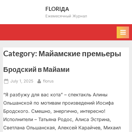
Skip
FLORIДА
to
Ежемесячный Журнал
content
Category:
Майамские премьеры
Бродский в Майами
Posted
By
July 1, 2025
florus
on
“Я разбужу для вас кота” – спектакль Алины
Ольшанской по мотивам произведений Иосифа
Бродского. Смешно, энергично, интересно!
Исполнители – Татьяна Родос, Алиса Эстрина,
Светлана Ольшанская, Алексей Карайчев, Михаил