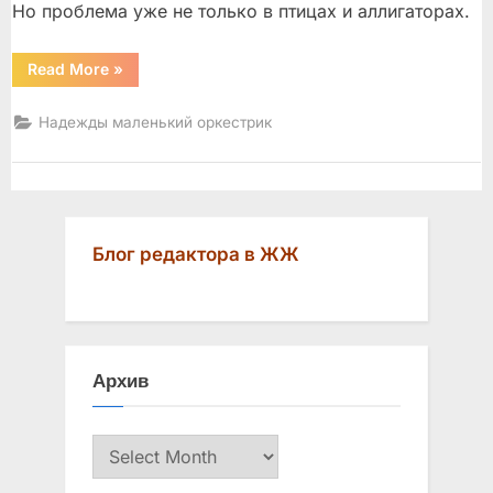
Но проблема уже не только в птицах и аллигаторах.
“Кто
Read More
»
спасёт
Эверглейдс?”
Надежды маленький оркестрик
Блог редактора в ЖЖ
Архив
Архив