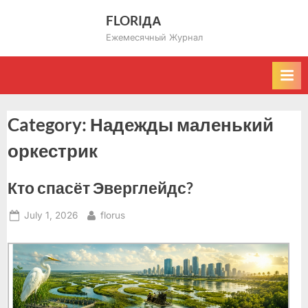
Skip
FLORIДА
to
Ежемесячный Журнал
content
Category:
Надежды маленький
оркестрик
Кто спасёт Эверглейдс?
Posted
By
July 1, 2026
florus
on