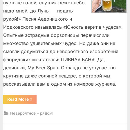
пустыне голой, спутник режет небо
надо мной, до Луны — подать
рукой!» Песня Аедоницкого и
Иодковского называлась «Юность верит в чудеса».
Опытные эстрадные борзописцы перечислили
множество удивительных чудес. Но даже они не
смогли додуматься до невероятного изобретения
флоридских мечтателей: ПИВНАЯ БАНЯ! Да,
девчонки, My Beer Spa в Орландо не уступает по
крутизне даже соляной пещере, о которой мы
рассказывали вам в одном из номеров журнала.
“Мир
Read More
»
наш
полон
радостных
Невероятное – рядом!
чудес!”