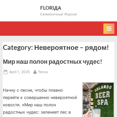
Skip
FLORIДА
to
Ежемесячный Журнал
content
Category:
Невероятное – рядом!
Мир наш полон радостных чудес!
Posted
By
April 1, 2025
florus
on
Начну с песни, чтобы плавно
перейти к совершенно невероятной
новости. «Мир наш полон
радостных чудес: зеленеет лес в