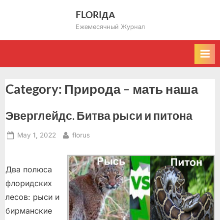
Skip
FLORIДА
to
Ежемесячный Журнал
content
Category:
Природа – мать наша
Эверглейдс. Битва рыси и питона
Posted
By
May 1, 2022
florus
on
Два полюса
флоридских
лесов: рыси и
бирманские