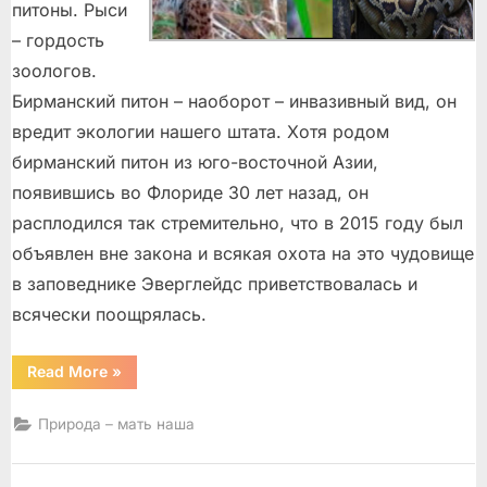
питоны. Рыси
– гордость
зоологов.
Бирманский питон – наоборот – инвазивный вид, он
вредит экологии нашего штата. Хотя родом
бирманский питон из юго-восточной Азии,
появившись во Флориде 30 лет назад, он
расплодился так стремительно, что в 2015 году был
объявлен вне закона и всякая охота на это чудовище
в заповеднике Эверглейдс приветствовалась и
всячески поощрялась.
“Эверглейдс.
Read More
»
Битва
рыси
и
Природа – мать наша
питона”