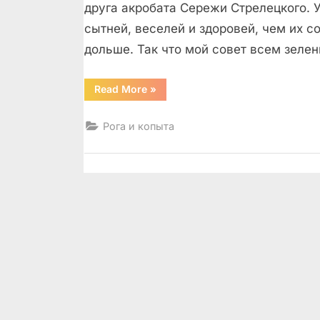
друга акробата Сережи Стрелецкого. 
сытней, веселей и здоровей, чем их с
дольше. Так что мой совет всем зеле
“Зри
Read More
»
в
корень!”
Рога и копыта