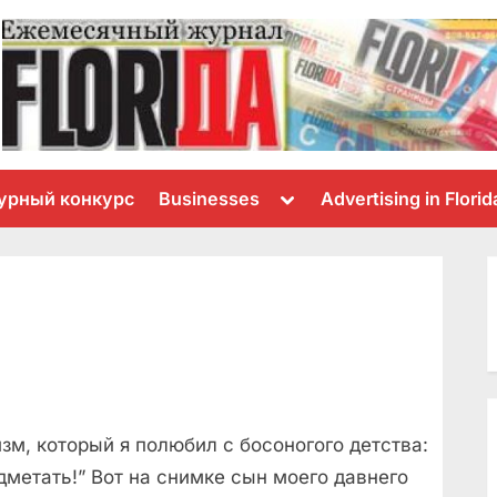
Toggle
урный конкурс
Businesses
Advertising in Florid
sub-
menu
зм, который я полюбил с босоногого детства:
одметать!” Вот на снимке сын моего давнего