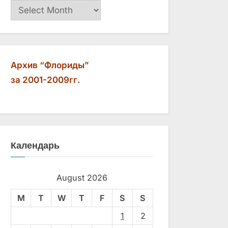
Архив
Архив “Флориды”
за 2001-2009гг.
Календарь
August 2026
M
T
W
T
F
S
S
1
2