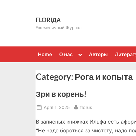
Skip
to
FLORIДА
content
Ежемесячный Журнал
Toggle
Home
О нас
Авторы
Литерат
sub-
menu
Category:
Рога и копыта
Зри в корень!
Posted
By
April 1, 2025
florus
on
В записных книжках Ильфа есть афори
“Не надо бороться за чистоту, надо п