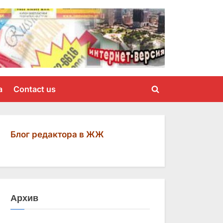
a
Contact us
Toggle
search
form
Блог редактора в ЖЖ
Архив