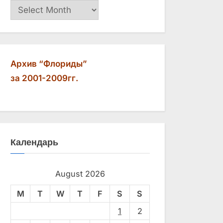
Архив
Архив “Флориды”
за 2001-2009гг.
Календарь
August 2026
M
T
W
T
F
S
S
1
2