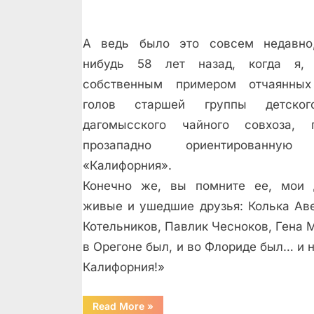
А ведь было это совсем недавно,
нибудь 58 лет назад, когда я, 
собственным примером отчаянных
голов старшей группы детско
дагомысского чайного совхоза, г
прозападно ориентированную
«Калифорния».
Конечно же, вы помните ее, мои 
живые и ушедшие друзья: Колька Аве
Котельников, Павлик Чесноков, Гена М
в Орегоне был, и во Флориде был… и н
Калифорния!»
“Но
Read More
»