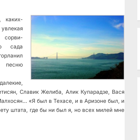
 каких-
увлекая
 сорви-
го сада
орланил
 песню
далекие,
тисян, Славик Желиба, Алик Купарадзе, Вася
алхосян… «Я был в Техасе, и в Аризоне был, и
ету штата, где бы ни был я, но всех милей мне