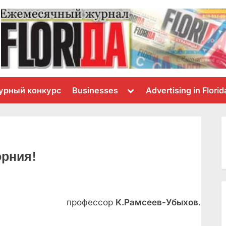
Toggle
урный конкурс
Businesses
Advertising in Florid
sub-
menu
орния!
профессор
К.Рамсеев-Убыхов
.