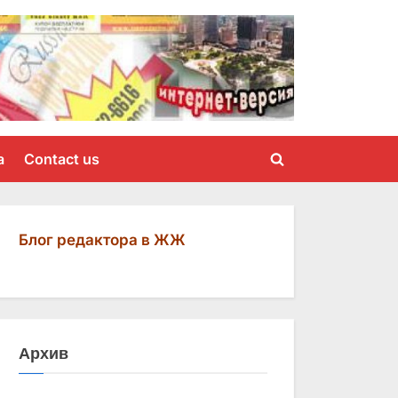
a
Contact us
Toggle
search
form
Блог редактора в ЖЖ
Архив