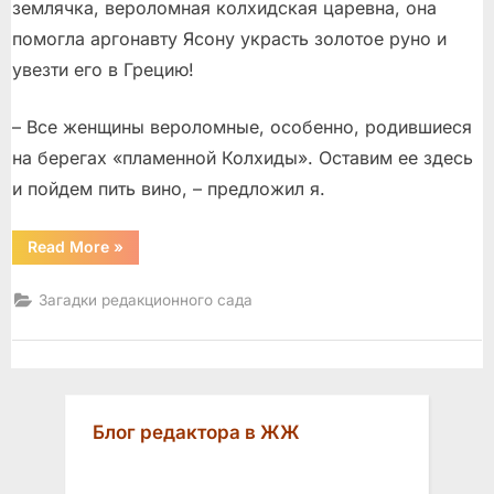
землячка, вероломная колхидская царевна, она
помогла аргонавту Ясону украсть золотое руно и
увезти его в Грецию!
– Все женщины вероломные, особенно, родившиеся
на берегах «пламенной Колхиды». Оставим ее здесь
и пойдем пить вино, – предложил я.
“Медея
Read More
»
и
Аку-
аки”
Загадки редакционного сада
Блог редактора в ЖЖ