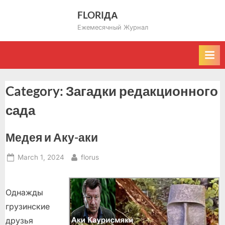
Skip
FLORIДА
to
Ежемесячный Журнал
content
Category:
Загадки редакционного
сада
Медея и Аку-аки
Posted
By
March 1, 2024
florus
on
Однажды
грузинские
друзья