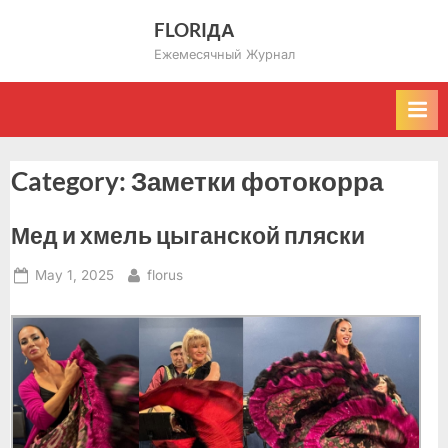
Skip
FLORIДА
to
Ежемесячный Журнал
content
Category:
Заметки фотокорра
Мед и хмель цыганской пляски
Posted
By
May 1, 2025
florus
on