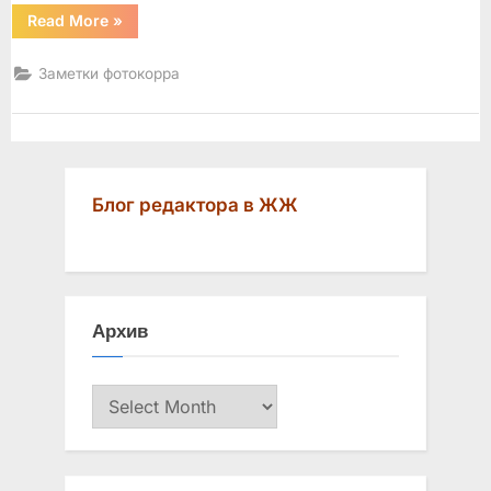
“Мед
Read More
»
и
хмель
цыганской
Заметки фотокорра
пляски”
Блог редактора в ЖЖ
Архив
Архив