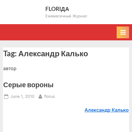
Skip
FLORIДА
to
Ежемесячный Журнал
content
Tag:
Александр Калько
автор
Серые вороны
Posted
By
June 1, 2010
florus
on
Александр Калько