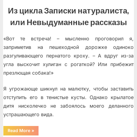
Из цикла Записки натуралиста,
или Невыдуманные рассказы
«Вот те встреча! – мысленно проговорил я,
заприметив на пешеходной дорожке одиноко
разгуливающего пернатого кроху. – А вдруг из-за
угла выскочит хулиган с рогаткой? Или прибежит
презлющая собака!»
Я угрожающе шикнул на малютку, чтобы заставить
отступить его в тенистые кусты. Однако крылатое
дитя нисколечко не забоялось моего деланного
устрашающего вида.
“Серые
Read More
»
вороны”