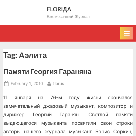
Skip
FLORIДА
to
Ежемесячный Журнал
content
Tag:
Аэлита
Памяти Георгия Гараняна
Posted
By
February 1, 2010
florus
on
11 января на 76-м году жизни скончался
замечательный джазовый музыкант, композитор и
дирижер Георгий Гаранян. Светлой памяти
выдающегося музыканта посвятили свои строки
авторы нашего журнала музыкант Борис Соркин,