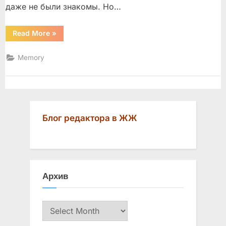
даже не были знакомы. Но…
“Памяти
Read More
»
Георгия
Гараняна”
Memory
Блог редактора в ЖЖ
Архив
Архив