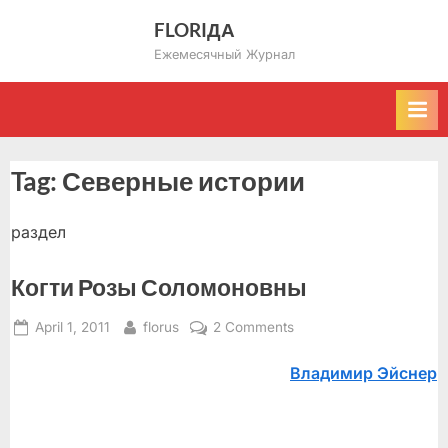
Skip
FLORIДА
to
Ежемесячный Журнал
content
Tag:
Северные истории
раздел
Когти Розы Соломоновны
Posted
By
on
April 1, 2011
florus
2 Comments
on
Когти
Владимир Эйснер
Розы
Соломоновны