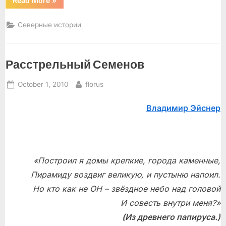
Read More
»
Розы
Соломоновны”
Северные истории
Расстрельный Семенов
Posted
By
October 1, 2010
florus
on
Владимир Эйснер
«Построил я домы крепкие, города каменные,
Пирамиду воздвиг великую, и пустыню напоил.
Но кто как не ОН – звёздное небо над головой
И совесть внутри меня?»
(Из древнего папируса.)