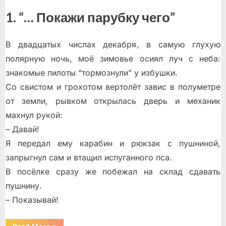
1. “… Покажи парубку чего”
В двадцатых числах декабря, в самую глухую
полярную ночь, моё зимовье осиял луч с неба:
знакомые пилоты “тормознули” у избушки.
Со свистом и грохотом вертолёт завис в полуметре
от земли, рывком открылась дверь и механик
махнул рукой:
– Давай!
Я передал ему карабин и рюкзак с пушниной,
запрыгнул сам и втащил испуганного пса.
В посёлке сразу же побежал на склад сдавать
пушнину.
– Показывай!
“Когти