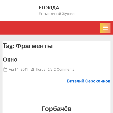
Skip
FLORIДА
to
Ежемесячный Журнал
content
Tag:
Фрагменты
Окно
Posted
By
on
April 1, 2011
florus
2 Comments
on
Окно
Виталий Сероклинов
Горбачёв