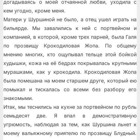
догадываясь о моей отчаянной любви, уходила с
кем угодно, кроме меня.
Матери у Шуршиной не было, а отец ушел играть на
бильярде. Мы завалились к ней с портвейном и
компанией, в которой, кроме трех парней, была Галя
по прозвищу Крокодиловая Жопа. По общему
мнению многих, кто ощупывал тельце этой бойкой
худышки, кожа на её бедрах покрывалась крупными
мурашками, как у крокодила. Крокодиловая Жопа
была помешана на моем старшем друге, который ею
помыкал и тискалась со всеми без разбору его
знакомыми.
Итак, мы теснились на кухне за портвейном по рубль
семьдесят две. Я впал в демонстративную
угрюмость, наблюдая за тем, как Шуршина льнет к
моему вальяжному приятелю по прозвищу Блудный.