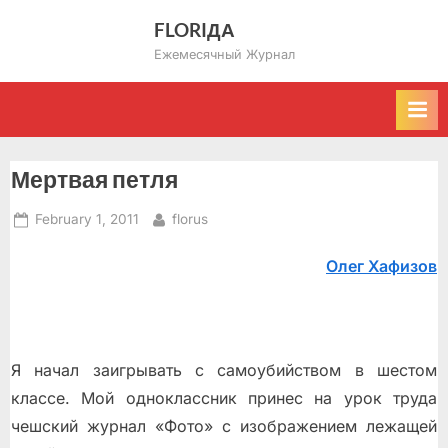
Skip
FLORIДА
to
Ежемесячный Журнал
content
Мертвая петля
Posted
By
February 1, 2011
florus
on
Олег Хафизов
Я начал заигрывать с самоубийством в шестом
классе. Мой одноклассник принес на урок труда
чешский журнал «Фото» с изображением лежащей