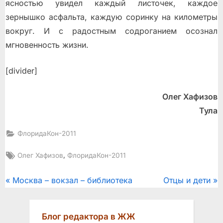
ясностью увидел каждый листочек, каждое
зернышко асфальта, каждую соринку на километры
вокруг. И с радостным содроганием осознал
мгновенность жизни.
[divider]
Олег Хафизов
Тула
ФлоридаКон-2011
Tags:
,
Олег Хафизов
ФлоридаКон-2011
Post
P
N
Москва – вокзал – библиотека
Отцы и дети
r
e
navigation
e
x
Блог редактора в ЖЖ
v
t