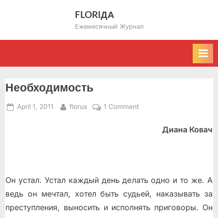
Skip
FLORIДА
to
Ежемесячный Журнал
content
Необходимость
Posted
By
on
April 1, 2011
florus
1 Comment
on
Необходимость
Диана Ковач
Он устал. Устал каждый день делать одно и то же. А
ведь он мечтал, хотел быть судьей, наказывать за
преступления, выносить и исполнять приговоры. Он