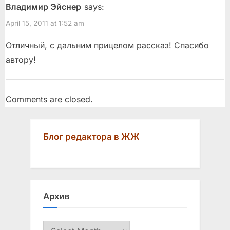
Владимир Эйснер
says:
o
o
April 15, 2011 at 1:52 am
u
s
s
t
Отличный, с дальним прицелом рассказ! Спасибо
P
:
автору!
o
s
t
Comments are closed.
:
Блог редактора в ЖЖ
Архив
Архив