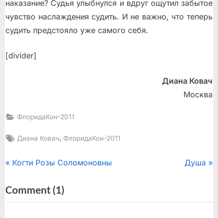
наказание? Судья улыбнулся и вдруг ощутил забытое
чувство наслаждения судить. И не важно, что теперь
судить предстояло уже самого себя.
[divider]
Диана Ковач
Москва
ФлоридаКон-2011
Tags:
,
Диана Ковач
ФлоридаКон-2011
Post
P
N
Когти Розы Соломоновны
Душа
r
e
navigation
on
Comment
(1)
e
x
“Необходимость”
v
t
i
P