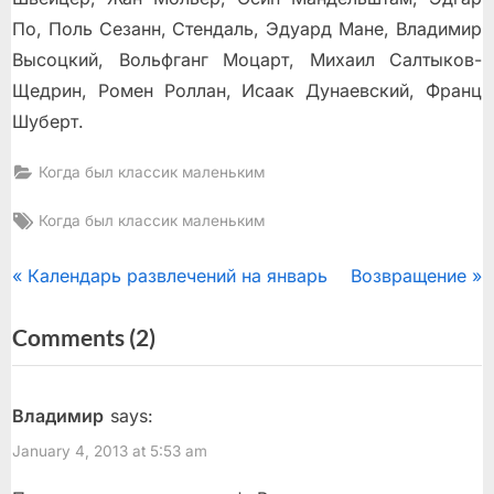
По, Поль Сезанн, Стендаль, Эдуард Мане, Владимир
Высоцкий, Вольфганг Моцарт, Михаил Салтыков-
Щедрин, Ромен Роллан, Исаак Дунаевский, Франц
Шуберт.
Когда был классик маленьким
Tags:
Когда был классик маленьким
Post
P
N
Календарь развлечений на январь
Возвращение
r
e
navigation
on
Comments
(2)
e
x
“Антон
v
t
i
P
Чехов”
Владимир
says:
o
o
January 4, 2013 at 5:53 am
u
s
s
t