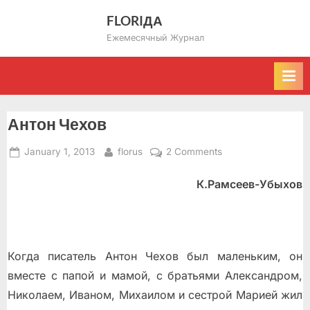
Skip
FLORIДА
to
Ежемесячный Журнал
content
Антон Чехов
Posted
By
on
January 1, 2013
florus
2 Comments
on
Антон
К.Рамсеев-Убыхов
Чехов
Когда писатель Антон Чехов был маленьким, он
вместе с папой и мамой, с братьями Александром,
Николаем, Иваном, Михаилом и сестрой Марией жил