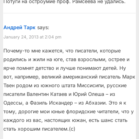
Потуги на остроумие проф. Рамсеева не удались.
P
:
o
s
Андрей Тарк
says:
t
January 24, 2013 at 2:04 pm
:
Почему-то мне кажется, что писатели, которые
родились и жили на юге, став взрослыми, острее и
ярче помнят детство и лучше понимают детей. Ну
вот, например, великий американский писатель Марк
Твен родом из южного штата Миссисипи, русские
писатели Валентин Катаев и Юрий Олеша – из
Одессы, а Фазиль Искандер – из Абхазии. Это я к
тому, дорогие мои юные флоридские читатели, что у
каждого из вас, настоящих южан, есть шанс стать
стать хорошим писателем.(c)