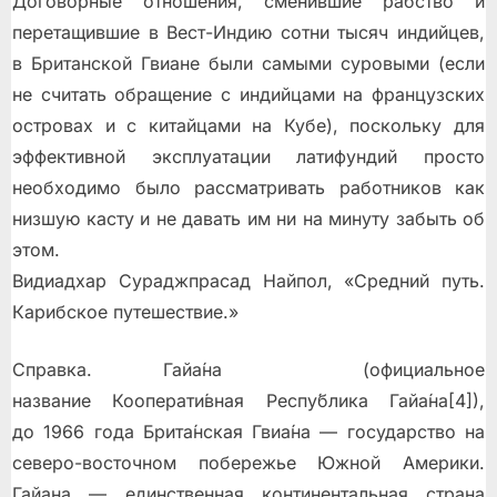
Договорные отношения, сменившие рабство и
перетащившие в Вест-Индию сотни тысяч индийцев,
в Британской Гвиане были самыми суровыми (если
не считать обращение с индийцами на французских
островах и с китайцами на Кубе), поскольку для
эффективной эксплуатации латифундий просто
необходимо было рассматривать работников как
низшую касту и не давать им ни на минуту забыть об
этом.
Видиадхар Сураджпрасад Найпол, «Средний путь.
Карибское путешествие.»
Справка. Гайа́на (официальное
название Кооперати́вная Респу́блика Гайа́на[4]),
до 1966 года Брита́нская Гвиа́на — государство на
северо-восточном побережье Южной Америки.
Гайана — единственная континентальная страна