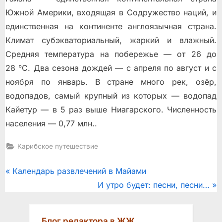
Южной Америки, входящая в Содружество наций, и
единственная на континенте англоязычная страна.
Климат субэкваториальный, жаркий и влажный.
Средняя температура на побережье — от 26 до
28 °C. Два сезона дождей — с апреля по август и с
ноября по январь. В стране много рек, озёр,
водопадов, самый крупный из которых — водопад
Кайетур — в 5 раз выше Ниагарского. Численность
населения — 0,77 млн..
Карибское путешествие
Post
P
Календарь развлечений в Майами
r
N
И утро будет: песни, песни…
navigation
e
e
v
x
Блог редактора в ЖЖ