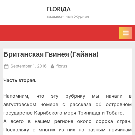
Skip
FLORIДА
to
Ежемесячный Журнал
content
Британская Гвинея (Гайана)
Posted
By
September 1, 2016
florus
on
Часть вторая.
Напомним, что эту рубрику мы начали в
августовском номере с рассказа об островном
государстве Карибского моря Тринидад и Тобаго.
А всего в нашем регионе около сорока стран.
Поскольку о многих из них по разным причинам