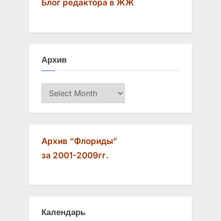
Блог редактора в ЖЖ
v
t
i
P
o
o
u
s
Архив
s
t
P
:
Архив
o
s
t
:
Архив “Флориды”
за 2001-2009гг.
Календарь