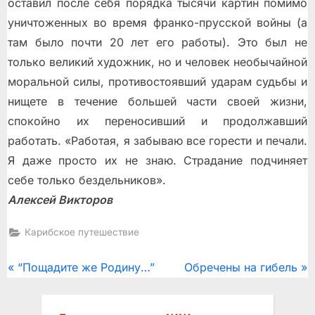
оставил после себя порядка тысячи картин помимо
уничтоженных во время франко-прусской войны (а
там было почти 20 лет его работы). Это был не
только великий художник, но и человек необычайной
моральной силы, противостоявший ударам судьбы и
нищете в течение большей части своей жизни,
спокойно их переносивший и продолжавший
работать. «Работая, я забываю все горести и печали.
Я даже просто их не знаю. Страдание подчиняет
себе только бездельников».
Алексей Викторов
Карибское путешествие
Post
P
N
“Пощадите же Родину…”
Обречены на гибель
r
e
navigation
e
x