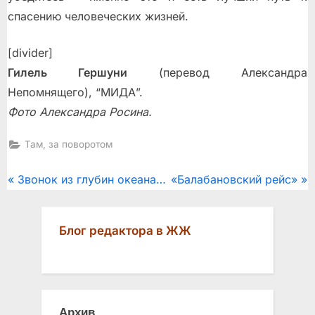
спасению человеческих жизней.
[divider]
Гилель Гершуни
(перевод Александра
Непомнящего), “МИДА”.
Фото Александра Росина.
Там, за поворотом
Post
P
N
Звонок из глубин океана…
«Балабановский рейс»
r
e
navigation
e
x
Блог редактора в ЖЖ
v
t
i
P
o
o
u
s
Архив