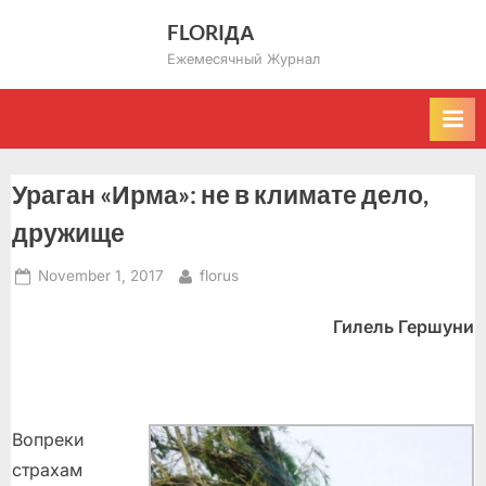
Skip
FLORIДА
to
Ежемесячный Журнал
content
Ураган «Ирма»: не в климате дело,
дружище
Posted
By
November 1, 2017
florus
on
Гилель Гершуни
Вопреки
страхам