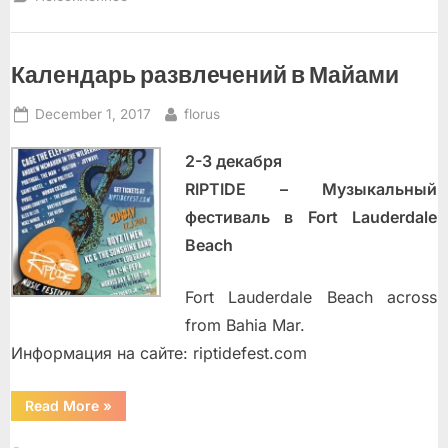
Календарь развлечений в Майами
Posted
By
December 1, 2017
florus
on
2-3 декабря
RIPTIDE – Музыкальный
фестиваль в Fort Lauderdale
Beach
Fort Lauderdale Beach across
from Bahia Mar.
Информация на сайте: riptidefest.com
“Календарь
Read More
»
развлечений
в
Майами”