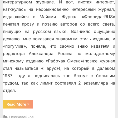
литературном журнале. И вот, листая интернет,
наткнулась на необыкновенно интересный журнал,
издающийся в Майами. Журнал «Флорида-RUS»
печатал прозу и поэзию авторов со всего света,
пишущих на русском языке. Возникло ощущение
дежавю, мне показался знакомым стиль издания, и
«погуглив», поняла, что заочно знаю издателя и
редактора Александра Росина по молодежному
минскому изданию «Рабочая Смена»(позже журнал
стал называться «Парус»), на который в далеком
1987 году я подписалась «по блату» с большим
трудом, так как лимит составлял 2 экземпляра на
отдел.
“Семнадцать
Read More
»
лет,
семнадцать
зим…”
Неюбилейное