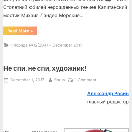
Столетний юбилей нерожденных гениев Капитанский
мостик Михаил Ландер Морские…
“”
Read More
»
Флорида №12(204) – December 2017
Не спи, не спи, художник!
Posted
By
on
December 1, 2017
florus
1 Comment
on
Не
Александр Росин
спи,
не
главный редактор
спи,
художник!