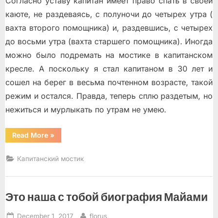
Согласно уставу капитан имеет право спать в своей
каюте, не раздеваясь, с полуночи до четырех утра (
вахта второго помощника) и, раздевшись, с четырех
до восьми утра (вахта старшего помощника). Иногда
можно было подремать на мостике в капитанском
кресле. А поскольку я стал капитаном в 30 лет и
сошел на берег в весьма почтенном возрасте, такой
режим и остался. Правда, теперь сплю раздетым, но
нежиться и мурлыкать по утрам не умею.
“Морские
Read More
»
сны”
Капитанский мостик
Это наша с тобой биография Майами
Posted
By
December 1, 2017
florus