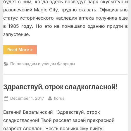
будет с ним, когда здесь возведут парк скульптур и
развлечений Magic City, трудно сказать. Официально
статус исторического наследия аптека получила еще
в 1985 году. Но это не помешало зданию придти в
запустение.
“Это
Read More
»
наша
с
тобой
По площадям и улицам Флориды
биография
Майами”
Здравствуй, отрок сладкогласной!
Posted
By
December 1, 2017
florus
on
Евгений Баратынский Здравствуй, отрок
сладкогласной! Твой рассвет зарей прекрасной
озаряет Аполлон! Честь возникшему пииту!