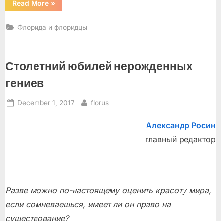
“Выпуск
Read More
»
50”
Флорида и флоридцы
Столетний юбилей нерожденных
гениев
Posted
By
December 1, 2017
florus
on
Александр Росин
главный редактор
Разве можно по-настоящему оценить красоту мира,
если сомневаешься, имеет ли он право на
существование?