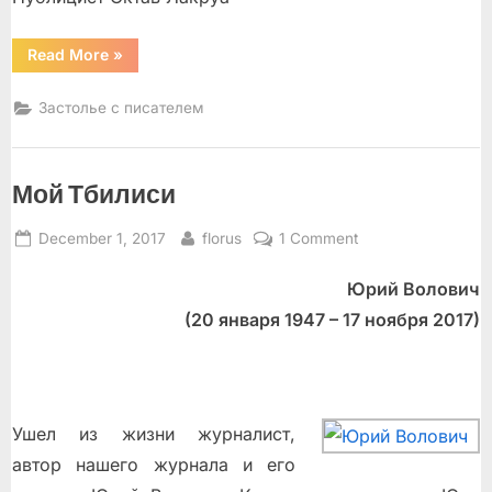
“История
Read More
»
застолья”
Застолье с писателем
Мой Тбилиси
Posted
By
on
December 1, 2017
florus
1 Comment
on
Мой
Юрий Волович
Тбилиси
(20 января 1947 – 17 ноября 2017)
Ушел из жизни журналист,
автор нашего журнала и его