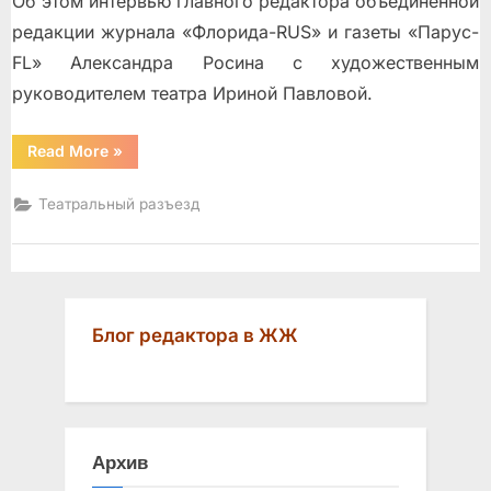
Об этом интервью главного редактора объединенной
редакции журнала «Флорида-RUS» и газеты «Парус-
FL» Александра Росина с художественным
руководителем театра Ириной Павловой.
“Прогулки
Read More
»
с
Чеховым
по
Театральный разъезд
«Курортному
бульвару»”
Блог редактора в ЖЖ
Архив