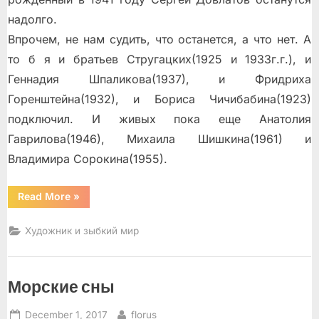
надолго.
Впрочем, не нам судить, что останется, а что нет. А
то б я и братьев Стругацких(1925 и 1933г.г.), и
Геннадия Шпаликова(1937), и Фридриха
Горенштейна(1932), и Бориса Чичибабина(1923)
подключил. И живых пока еще Анатолия
Гаврилова(1946), Михаила Шишкина(1961) и
Владимира Сорокина(1955).
“Столетний
Read More
»
юбилей
нерожденных
гениев”
Художник и зыбкий мир
Морские сны
Posted
By
December 1, 2017
florus