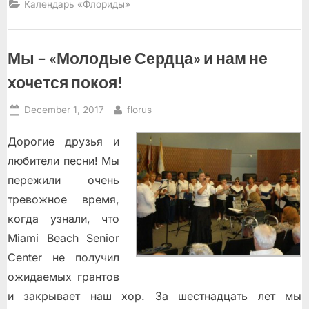
Календарь «Флориды»
Мы – «Молодые Сердца» и нам не
хочется покоя!
Posted
By
December 1, 2017
florus
on
Дорогие друзья и
любители песни! Мы
пережили очень
тревожное время,
когда узнали, что
Miami Beach Senior
Center не получил
ожидаемых грантов
и закрывает наш хор. За шестнадцать лет мы