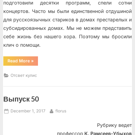
подготовили десятки программ, спели сотни
концертов. Часто мы были единственной отдушиной
для русскоязычных стариков в домах престарелых и
субсидированных домах. Мы не можем представить
себе жизнь без нашего хора. Поэтому мы бросили
клич о помощи.
“Мы
Read More
»
–
«Молодые
Сердца»
Отсвет кулис
и
нам
не
хочется
покоя!”
Выпуск 50
Posted
By
December 1, 2017
florus
on
Рубрику ведет
профессор
К. Рамсеев-Убыхов