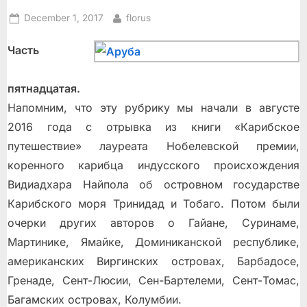
Posted
By
December 1, 2017
florus
on
Часть
пятнадцатая.
Напомним, что эту рубрику мы начали в августe
2016 года с отрывка из книги «Карибское
путешествие» лауреата Нобелевской премии,
коренного карибца индусского происхождения
Видиадхара Найпола об островном государстве
Карибского моря Тринидад и Тобаго. Потом были
очерки других авторов о Гайане, Суринаме,
Мартинике, Ямайке, Доминиканской республике,
американских Виргинских островах, Барбадосе,
Гренаде, Сент-Люсии, Сен-Бартелеми, Сент-Томас,
Багамских островах, Колумбии.