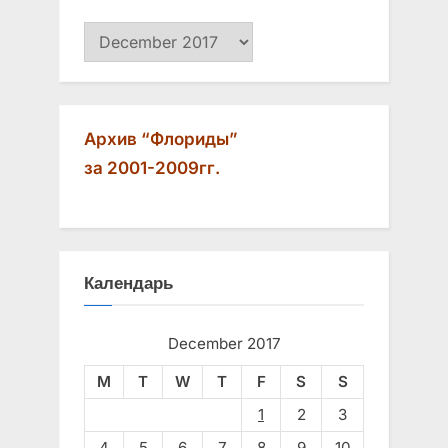
Архив
Архив “Флориды”
за 2001-2009гг.
Календарь
December 2017
M
T
W
T
F
S
S
1
2
3
4
5
6
7
8
9
10