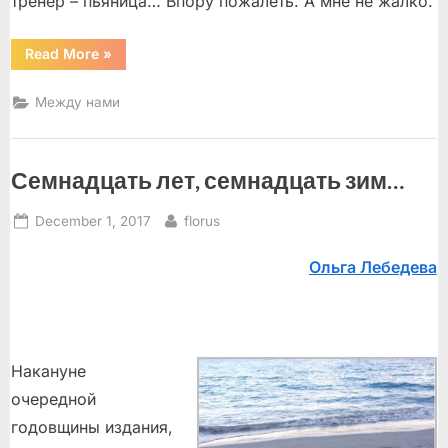
тренер – пьяница… Впору пожалеть. А мне не жалко.
“Не
Read More
»
спи,
не
спи,
Между нами
художник!”
Семнадцать лет, семнадцать зим…
Posted
By
December 1, 2017
florus
on
Ольга Лебедева
Накануне
очередной
годовщины издания,