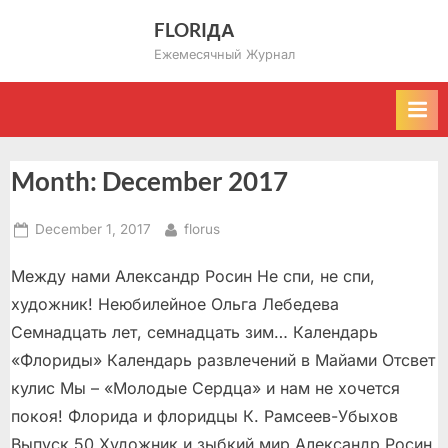
Skip
FLORIДА
to
Ежемесячный Журнал
content
Month:
December 2017
Posted
By
December 1, 2017
florus
on
Между нами Александр Росин Не спи, не спи,
художник! Неюбилейное Ольга Лебедева
Семнадцать лет, семнадцать зим… Календарь
«Флориды» Календарь развлечений в Майами Отсвет
кулис Мы – «Молодые Сердца» и нам не хочется
покоя! Флорида и флоридцы К. Рамсеев-Убыхов
Выпуск 50 Художник и зыбкий мир Александр Росин