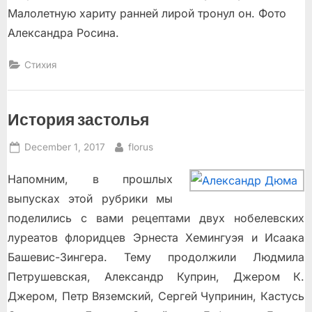
Малолетную хариту ранней лирой тронул он. Фото
Александра Росина.
Стихия
История застолья
Posted
By
December 1, 2017
florus
on
Напомним, в прошлых
выпусках этой рубрики мы
поделились с вами рецептами двух нобелевских
луреатов флоридцев Эрнеста Хемингуэя и Исаака
Башевис-Зингера. Тему продолжили Людмила
Петрушевская, Александр Куприн, Джером К.
Джером, Петр Вяземский, Сергей Чупринин, Кастусь