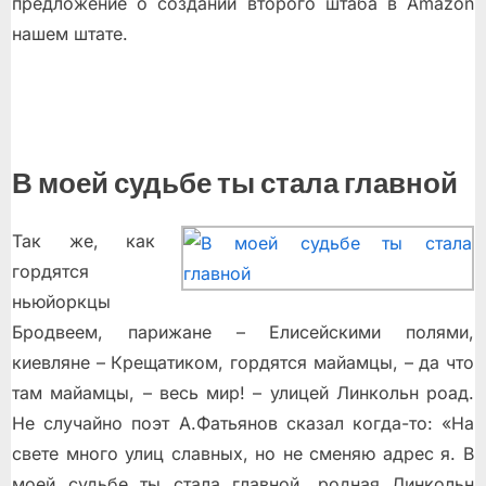
предложение о создании второго штаба в Amazon
нашем штате.
В моей судьбе ты стала главной
Так же, как
гордятся
ньюйоркцы
Бродвеем, парижане – Елисейскими полями,
киевляне – Крещатиком, гордятся майамцы, – да что
там майамцы, – весь мир! – улицей Линкольн роад.
Не случайно поэт А.Фатьянов сказал когда-то: «На
свете много улиц славных, но не сменяю адрес я. В
моей судьбе ты стала главной, родная Линкольн