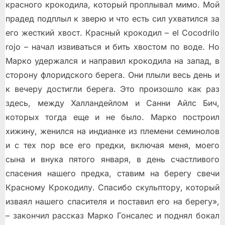
красного крокодила, который проплывал мимо. Мой
прадед подплыл к зверю и что есть сил ухватился за
его жесткий хвост. Красный крокодил – el Cocodrilo
rojo – начал извиваться и бить хвостом по воде. Но
Марко удержался и направил крокодила на запад, в
сторону флоридского берега. Они плыли весь день и
к вечеру достигли берега. Это произошло как раз
здесь, между Халландейлом и Санни Айлс Бич,
которых тогда еще и не было. Марко построил
хижину, женился на индианке из племени семинолов
и с тех пор все его предки, включая меня, моего
сына и внука пятого января, в день счастливого
спасения нашего предка, ставим на берегу свечи
Красному Крокодилу. Спасибо скульптору, который
изваял нашего спасителя и поставил его на берегу»,
– закончил рассказ Марко Гонсалес и поднял бокал