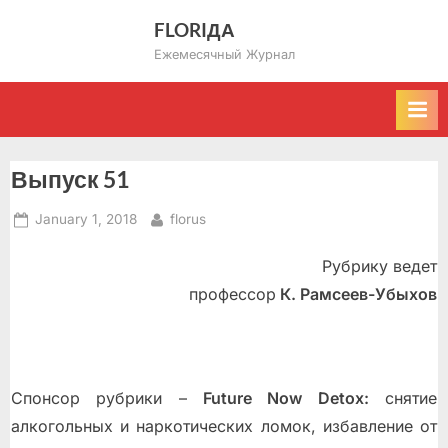
Skip
FLORIДА
to
Ежемесячный Журнал
content
Выпуск 51
Posted
By
January 1, 2018
florus
on
Рубрику ведет
профессор
К. Рамсеев-Убыхов
Спонсор рубрики –
Future Now Detox:
снятие
алкогольных и наркотических ломок, избавление от