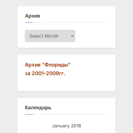
u
o
s
s
Архив
P
t
o
:
Архив
s
t
:
Архив “Флориды”
за 2001-2009гг.
Календарь
January 2018