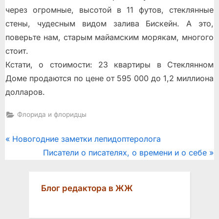
через огромные, высотой в 11 футов, стеклянные
стены, чудесным видом залива Бискейн. А это,
поверьте нам, старым майамским морякам, многого
стоит.
Кстати, о стоимости: 23 квартиры в Стеклянном
Доме продаются по цене от 595 000 до 1,2 миллиона
долларов.
Флорида и флоридцы
Post
P
Новогодние заметки лепидоптеролога
r
N
Писатели о писателях, о времени и о себе
navigation
e
e
v
x
Блог редактора в ЖЖ
i
t
o
P