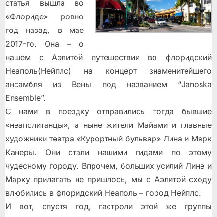
статья вышла во
«Флориде» ровно
год назад, в мае
2017-го. Она – о
нашем с Аэлитой путешествии во флоридский
Неаполь(Нейплс) на концерт знаменитейшего
ансамбля из Вены под названием “Janoska
Ensemble”.
С нами в поездку отправились тогда бывшие
«неаполитанцы», а ныне жители Майами и главные
художники театра «Курортный бульвар» Лина и Марк
Канеры. Они стали нашими гидами по этому
чудесному городу. Впрочем, больших усилий Лине и
Марку прилагать не пришлось, мы с Аэлитой сходу
влюбились в флоридский Неаполь – город Нейплс.
И вот, спустя год, гастроли этой же группы