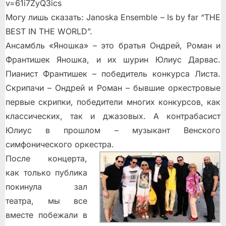
v=61i7ZyQ3ics
Могу лишь сказать: Janoska Ensemble – Is by far “THE
BEST IN THE WORLD”.
Ансамбль «Яношка» – это братья Ондрей, Роман и
Франтишек Яношка, и их шурин Юлиус Дарвас.
Пианист Франтишек – победитель конкурса Листа.
Скрипачи – Ондрей и Роман – бывшие оркестровые
первые скрипки, победители многих конкурсов, как
классических, так и джазовых. А контрабасист
Юлиус в прошлом – музыкант Венского
симфонического оркестра.
После концерта,
как только публика
покинула зал
театра, мы все
вместе побежали в