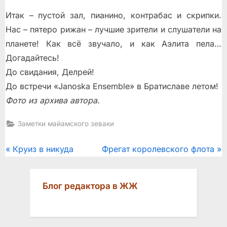
Итак – пустой зал, пианино, контрабас и скрипки.
Нас – пятеро рижан – лучшие зрители и слушатели на
планете! Как всё звучало, и как Аэлита пела…
Догадайтесь!
До свидания, Делрей!
До встречи «Janoska Ensemble» в Братиславе летом!
Фото из архива автора.
Заметки майамского зеваки
Post
P
N
Круиз в никуда
Фрегат королевского флота
r
e
navigation
e
x
Блог редактора в ЖЖ
v
t
i
P
o
o