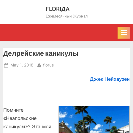
Skip
FLORIДА
to
Ежемесячный Журнал
content
Делрейские каникулы
Posted
By
May 1, 2018
florus
on
Джек Нейхаузен
Помните
«Неапольские
каникулы»? Эта моя