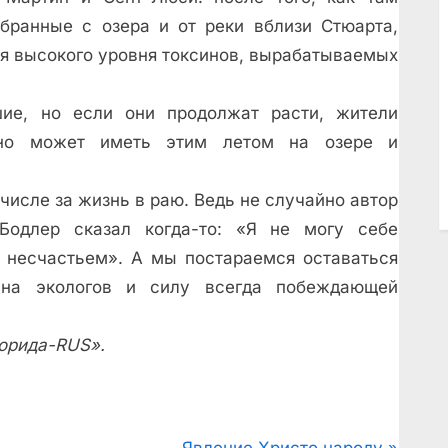
обранные с озера и от реки вблизи Стюарта,
ля высокого уровня токсинов, вырабатываемых
ие, но если они продолжат расти, жители
 оно может иметь этим летом на озере и
 числе за жизнь в раю. Ведь не случайно автор
Бодлер сказал когда-то: «Я не могу себе
с несчастьем». А мы постараемся оставаться
 на экологов и силу всегда побеждающей
орида-RUS».
N
Явление Христо народу