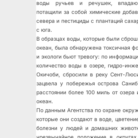
воды ручьев и речушек, впадаю
потащили за собой химические добав
севера и пестициды с плантаций саха
с юга.
В образцах воды, которые были сбро
океан, была обнаружена токсичная ф
и экологи бьют тревогу: по информац
количество воды в озере, гидро-инж
Окичоби, сбросили в реку Сент-Люс
зацвела у побережья острова Саниб
расстоянии более 100 миль от озера 
океан.
По данным Агентства по охране окру
которые они создают в воде, цветен
болезни у людей и домашних животн
чрезвычайное положение в округах