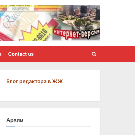
a
Contact us
Toggle
search
form
Блог редактора в ЖЖ
Архив