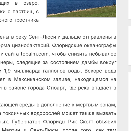
щих в озеро,
ки с пастбищ с
рного тростника
шены в реку Сент-Люси и дальше отправлены в
орма цианобактерий. Флоридские океанографы
ии сайта tcpalm.com, чтобы снизить небывалое
енеры, следящие за состоянием дамбы вокруг
и 1,9 миллиарда галлонов воды. Вскоре вода
ел в Мексиканском заливе, находящемся на
и в районе города Стюарт, где река впадает в
жающей среды в дополнение к мертвым зонам,
ие токсичных водорослей может также вызвать
ых. Губернатор Флориды Рик Скотт объявил
 Мартин и Сент-Люси. после того, как там