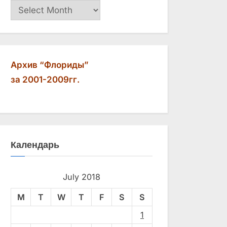
Архив
Архив “Флориды”
за 2001-2009гг.
Календарь
July 2018
M
T
W
T
F
S
S
1