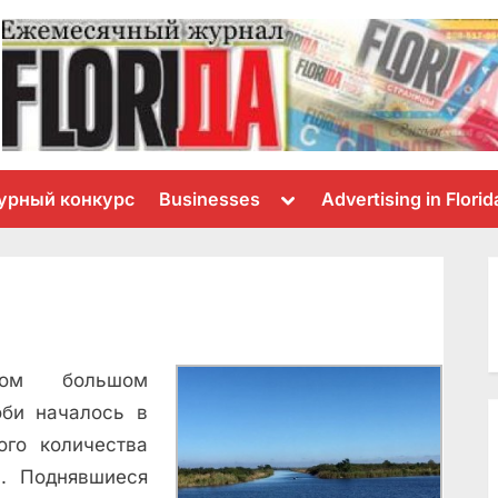
Toggle
урный конкурс
Businesses
Advertising in Florid
sub-
menu
мом большом
би началось в
ого количества
. Поднявшиеся