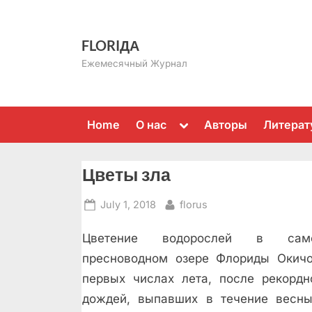
Skip
to
FLORIДА
content
Ежемесячный Журнал
Toggle
Home
О нас
Авторы
Литерат
sub-
menu
Цветы зла
Posted
By
July 1, 2018
florus
on
Цветение водорослей в са
пресноводном озере Флориды Окичо
первых числах лета, после рекордн
дождей, выпавших в течение весны