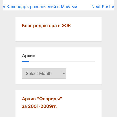
Post
P
N
Календарь развлечений в Майами
Next Post
r
e
navigation
e
x
Блог редактора в ЖЖ
v
t
i
P
o
o
u
s
Архив
s
t
P
:
Архив
o
s
t
:
Архив “Флориды”
за 2001-2009гг.