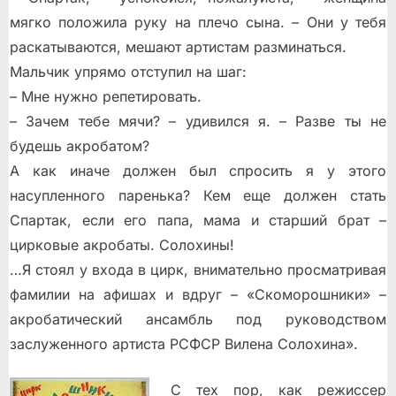
мягко положила руку на плечо сына. – Они у тебя
раскатываются, мешают артистам разминаться.
Мальчик упрямо отступил на шаг:
– Мне нужно репетировать.
– Зачем тебе мячи? – удивился я. – Разве ты не
будешь акробатом?
А как иначе должен был спросить я у этого
насупленного паренька? Кем еще должен стать
Спартак, если его папа, мама и старший брат –
цирковые акробаты. Солохины!
…Я стоял у входа в цирк, внимательно просматривая
фамилии на афишах и вдруг – «Скоморошники» –
акробатический ансамбль под руководством
заслуженного артиста РСФСР Вилена Солохина».
С тех пор, как режиссер