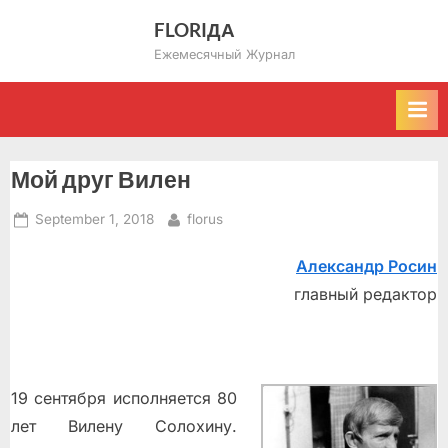
Skip
FLORIДА
to
Ежемесячный Журнал
content
Мой друг Вилен
Posted
By
September 1, 2018
florus
on
Александр Росин
главный редактор
19 сентября исполняется 80
лет Вилену Солохину.