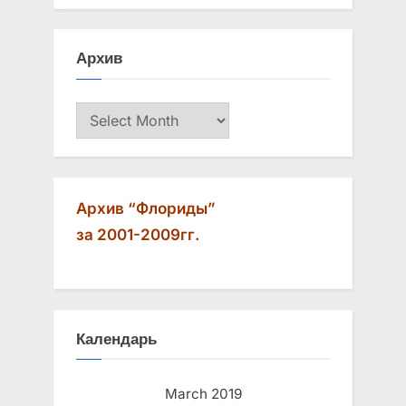
o
o
u
s
Архив
s
t
P
:
Архив
o
s
t
:
Архив “Флориды”
за 2001-2009гг.
Календарь
March 2019