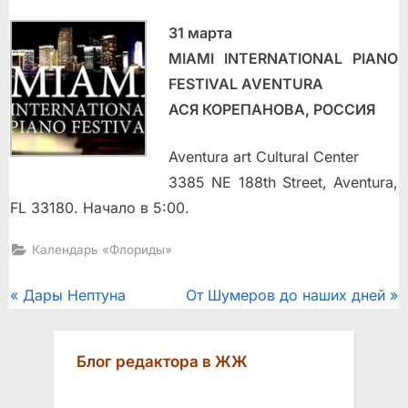
31 марта
MIAMI INTERNATIONAL PIANO
FESTIVAL AVENTURA
АСЯ КОРЕПАНОВА, РОССИЯ
Aventura art Cultural Center
3385 NE 188th Street, Aventura,
FL 33180. Начало в 5:00.
Календарь «Флориды»
Post
P
N
Дары Нептуна
От Шумеров до наших дней
r
e
navigation
e
x
Блог редактора в ЖЖ
v
t
i
P