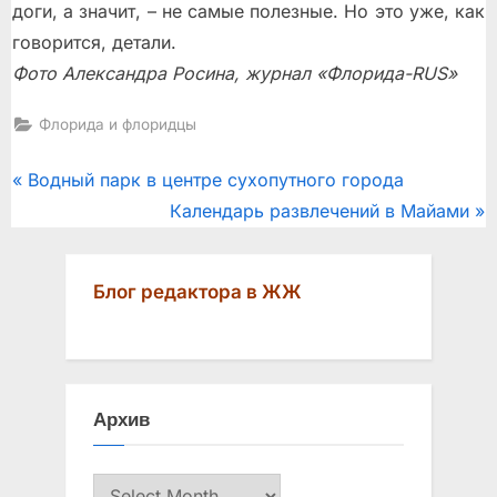
доги, а значит, – не самые полезные. Но это уже, как
говорится, детали.
Фото Александра Росина, журнал «Флорида-RUS»
Флорида и флоридцы
Post
P
Водный парк в центре сухопутного города
r
N
Календарь развлечений в Майами
navigation
e
e
v
x
Блог редактора в ЖЖ
i
t
o
P
u
o
s
s
Архив
P
t
o
:
Архив
s