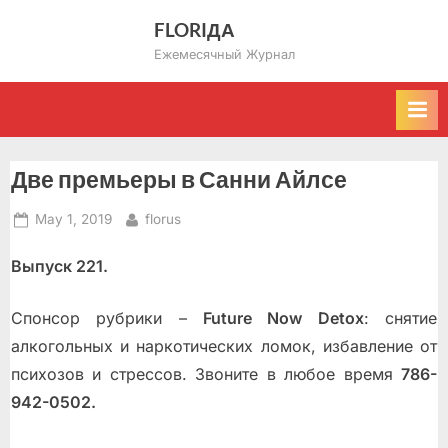
Skip
FLORIДА
to
Ежемесячный Журнал
content
Две премьеры в Санни Айлсе
Posted
By
May 1, 2019
florus
on
Выпуск 221.
Спонсор рубрики –
Future Now Detox
: снятие
алкогольных и наркотических ломок, избавление от
психoзoв и стрессов. Звоните в любое время
786-
942-0502.