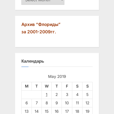
t
:
Архив “Флориды”
за 2001-2009гг.
Календарь
May 2019
M
T
W
T
F
S
S
1
2
3
4
5
6
7
8
9
10
11
12
13
14
15
16
17
18
19