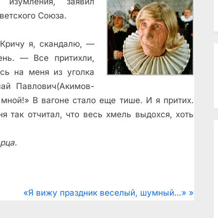
 изумления, заявил
ветского Союза.
«Кричу я, скандалю, —
ень. — Все притихли,
сь на меня из уголка
лай Павлович(Акимов-
 мной!» В вагоне стало еще тише. И я притих
.
я так отчитал, что весь хмель выдохся, хоть
рца.
N
«Я вижу праздник веселый, шумный…»
e