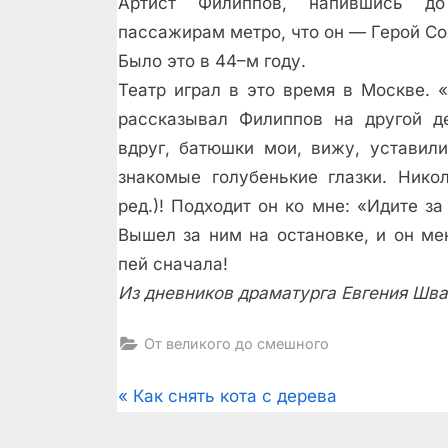
Артист Филиппов, напившись до
пассажирам метро, что он — Герой Со
Было это в 44–м году.
Театр играл в это время в Москве. 
рассказывал Филиппов на другой д
вдруг, батюшки мои, вижу, уставили
знакомые голубенькие глазки. Нико
ред.)! Подходит он ко мне: «Идите за
Вышел за ним на остановке, и он мен
пей сначала!
Из дневников драматурга Евгения Шва
От великого до смешного
Post
P
Как снять кота с дерева
r
navigation