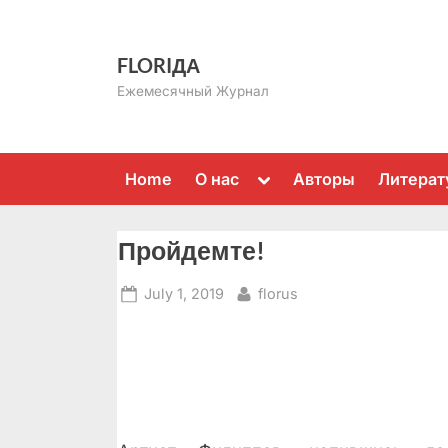
Skip
to
FLORIДА
content
Ежемесячный Журнал
Toggle
Home
О нас
Авторы
Литерат
sub-
menu
Пройдемте!
Posted
By
July 1, 2019
florus
on