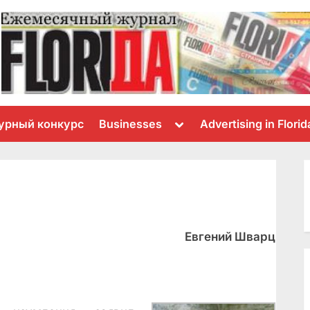
Toggle
урный конкурс
Businesses
Advertising in Florid
sub-
menu
Евгений Шварц