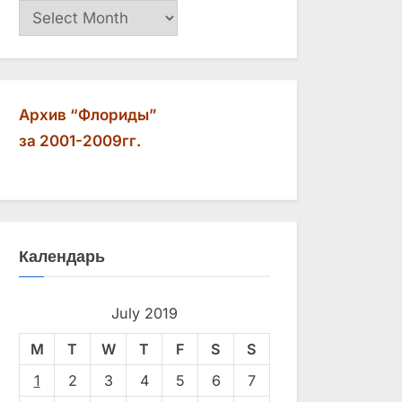
Архив
Архив “Флориды”
за 2001-2009гг.
Календарь
July 2019
M
T
W
T
F
S
S
1
2
3
4
5
6
7