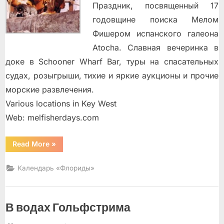
Праздник, посвященный 17
годовщине поиска Мелом
Фишером испанского галеона
Atocha. Славная вечеринка в
доке в Schooner Wharf Bar, туры на спасательных
судах, розыгрыши, тихие и яркие аукционы и прочие
морские развлечения.
Various locations in Key West
Web: melfisherdays.com
“Календарь
Read More
»
развлечений
в
Майами”
Календарь «Флориды»
В водах Гольфстрима