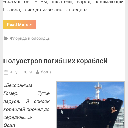
-сказал он. – Вы, писатели, народ понимающий.
Правда, тоже до известного предела.
“В
Read More
»
водах
Гольфстрима”
Флорида и флоридцы
Полуостров погибших кораблей
Posted
By
July 1, 2019
florus
on
«Бессонница.
Гомер. Тугие
паруса. Я список
кораблей прочел до
середины…»
Осип