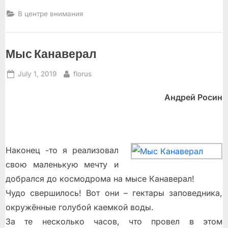
сериале
«Чернобыль»”
В центре внимания
Мыс Канаверал
Posted
By
July 1, 2019
florus
on
Андрей Росин
Наконец -то я реализовал
свою маленькую мечту и
добрался до космодрома на мысе Канаверал!
Чудо свершилось! Вот они – гектары заповедника,
окружённые голубой каемкой воды.
За те несколько часов, что провел в этом