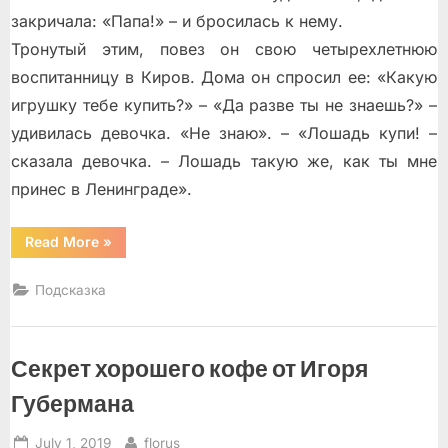
закричала: «Папа!» – и бросилась к нему.
Тронутый этим, повез он свою четырехлетнюю
воспитанницу в Киров. Дома он спросил ее: «Какую
игрушку тебе купить?» – «Да разве ты не знаешь?» –
удивилась девочка. «Не знаю». – «Лошадь купи! –
сказала девочка. – Лошадь такую же, как ты мне
принес в Ленинграде».
“Дневники”
Read More
»
Подсказка
Секрет хорошего кофе от Игоря
Губермана
Posted
By
July 1, 2019
florus