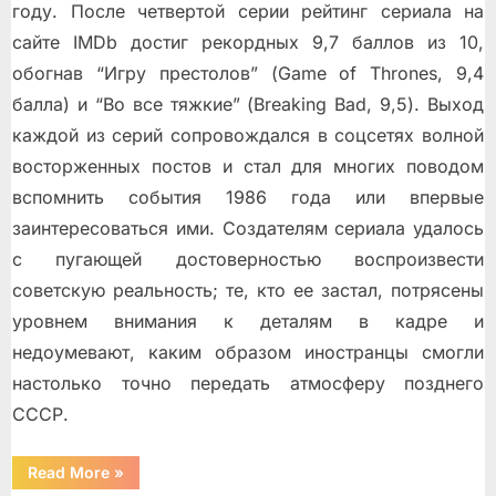
году. После четвертой серии рейтинг сериала на
сайте IMDb достиг рекордных 9,7 баллов из 10,
обогнав “Игру престолов” (Game of Thrones, 9,4
балла) и “Во все тяжкие” (Breaking Bad, 9,5). Выход
каждой из серий сопровождался в соцсетях волной
восторженных постов и стал для многих поводом
вспомнить события 1986 года или впервые
заинтересоваться ими. Создателям сериала удалось
с пугающей достоверностью воспроизвести
советскую реальность; те, кто ее застал, потрясены
уровнем внимания к деталям в кадре и
недоумевают, каким образом иностранцы смогли
настолько точно передать атмосферу позднего
СССР.
“О
Read More
»
мини-