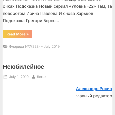
очках Подсказка Новый сериал «Уловка -22» Там, за
поворотом Ирина Павлова И снова Харьков
Подсказка Грегори Бернс…
“”
Read More
»
Флорида №7(223) – July 2019
Неюбилейное
Posted
By
July 1, 2019
florus
on
Александр Росин
главный редактор