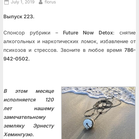
Posted
By
July 1, 2019
florus
on
Выпуск 223.
Спонсор рубрики –
Future Now Detox
: снятие
алкогольных и наркотических ломок, избавление от
психoзoв и стрессов. Звоните в любое время
786-
942-0502.
В этом месяце
исполняется 120
лет нашему
замечательному
земляку Эрнесту
Хемингуэю.