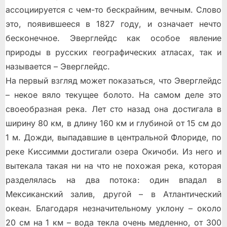
ассоциируется с чем-то бескрайним, вечным. Слово
это, появившееся в 1827 году, и означает нечто
бесконечное. Эверглейдс как особое явление
природы в русских географических атласах, так и
называется – Эверглейдс.
На первый взгляд может показаться, что Эверглейдс
– некое вяло текущее болото. На самом деле это
своеобразная река. Лет сто назад она достигала в
ширину 80 км, в длину 160 км и глубиной от 15 см до
1 м. Дожди, выпадавшие в центральной Флориде, по
реке Киссимми достигали озера Окичоби. Из него и
вытекала такая ни на что не похожая река, которая
разделялась на два потока: один впадал в
Мексиканский залив, другой – в Атлантический
океан. Благодаря незначительному уклону – около
20 см на 1 км – вода текла очень медленно, от 300