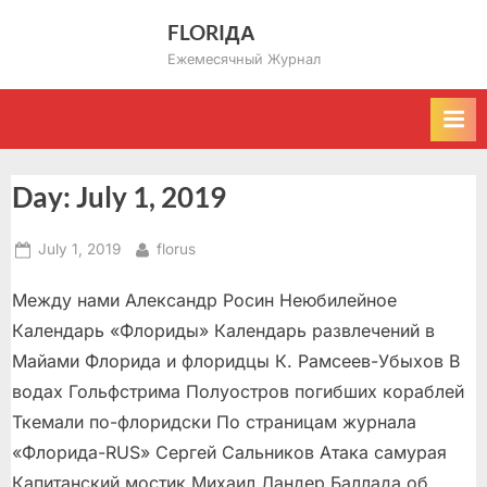
Skip
FLORIДА
to
Ежемесячный Журнал
content
Day:
July 1, 2019
Posted
By
July 1, 2019
florus
on
Между нами Александр Росин Неюбилейное
Календарь «Флориды» Календарь развлечений в
Майами Флорида и флоридцы К. Рамсеев-Убыхов В
водах Гольфстрима Полуостров погибших кораблей
Ткемали по-флоридски По страницам журнала
«Флорида-RUS» Сергей Сальников Атака самурая
Капитанский мостик Михаил Ландер Баллада об