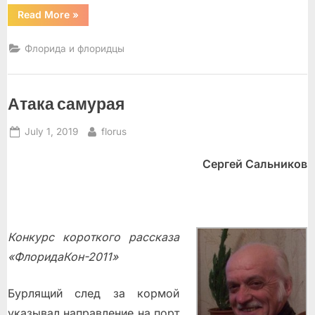
“Ткемали
Read More
»
по-
флоридски”
Флорида и флоридцы
Атака самурая
Posted
By
July 1, 2019
florus
on
Сергей Сальников
Конкурс короткого рассказа
«ФлоридаКон-2011»
Бурлящий след за кормой
указывал направление на порт