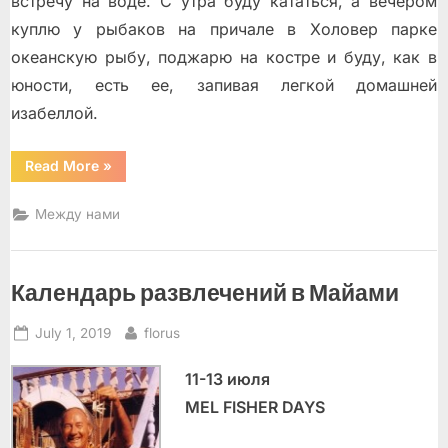
встречу на воде. С утра буду кататься, а вечером
куплю у рыбаков на причале в Холовер парке
океанскую рыбу, поджарю на костре и буду, как в
юности, есть ее, запивая легкой домашней
изабеллой.
“Неюбилейное”
Read More
»
Между нами
Календарь развлечений в Майами
Posted
By
July 1, 2019
florus
on
11-13 июля
MEL FISHER DAYS