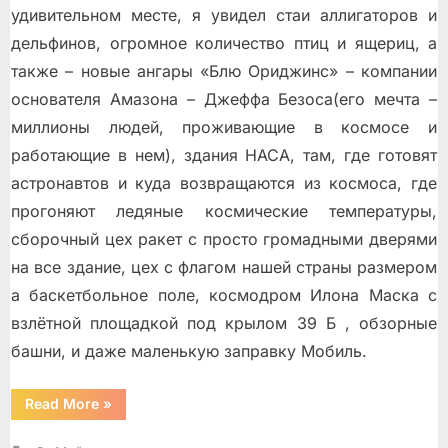
удивительном месте, я увидел стаи аллигаторов и
дельфинов, огромное количество птиц и ящериц, а
также – новые ангары «Блю Ориджинс» – компании
основателя Амазона – Джеффа Безоса(его мечта –
миллионы людей, проживающие в космосе и
работающие в нем), здания НАСА, там, где готовят
астронавтов и куда возвращаются из космоса, где
прогоняют ледяные космические температуры,
сборочный цех ракет с просто громадными дверями
на все здание, цех с флагом нашей страны размером
а баскетбольное поле, космодром Илона Маска с
взлётной площадкой под крылом 39 Б , обзорные
башни, и даже маленькую заправку Мобиль.
“Мыс
Read More
»
Канаверал”