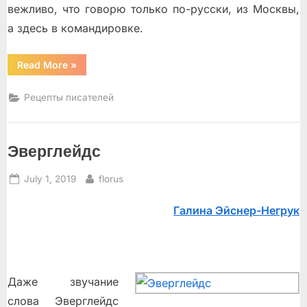
вежливо, что говорю только по-русски, из Москвы,
а здесь в командировке.
“Секрет
Read More
»
хорошего
кофе
от
Рецепты писателей
Игоря
Губермана”
Эверглейдс
Posted
By
July 1, 2019
florus
on
Гaлинa Эйcнeр-Нeгрук
Даже звучание
слова Эверглейдс