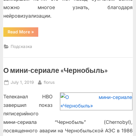
можно многое узнать, благодаря
нейровизуализации.
“Что
Read More
»
значит
быть
собакой?”
Подсказка
О мини-сериале «Чернобыль»
Posted
By
July 1, 2019
florus
on
Телеканал HBO
завершил показ
пятисерийного
мини-сериала “Чернобыль” (Chernobyl),
посвященного аварии на Чернобыльской АЭС в 1986