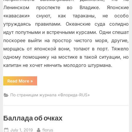
Ленинском проспекте во Владике. Японские
«кавасаки» снуют, как тараканы, не особо
утруждаясь правилами. Океанские суда солидно
идут попутными и встречными курсами. Одни спешат
поскорее выйти на простор чистого моря, другие,
морщась от японской вони, топают в порт. Тяжело
одному помощнику на мостике в такой ситуации, но
капитан не хочет нянчить молодого штурмана.
“Атака
Read More
»
самурая”
По страницам журнала «Флорида-RUS»
Баллада об очках
Posted
By
July 1, 2019
florus