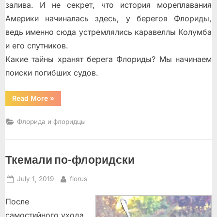
залива. И не секрет, что история мореплавания
Америки начиналась здесь, у берегов Флориды,
ведь именно сюда устремлялись каравеллы Колумба
и его спутников.
Какие тайны хранят берега Флориды? Мы начинаем
поиски погибших судов.
“Полуостров
Read More
»
погибших
кораблей”
Флорида и флоридцы
Ткемали по-флоридски
Posted
By
July 1, 2019
florus
on
После
самостийного ухода