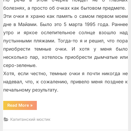
болезнях, а просто об очках как бытовом предмете.
Эти очки я храню как память о самом первом моем
дне в Майами. Было это 5 марта 1995 года. Раннее
утро и яркое ослепительное солнце взошло над
пустынными пляжами. Тогда-то я и решил, что пора
приобрести темные очки. И хотя у меня было
несколько пар, хотелось приобрести дымчатые или
серо-зеленые.
Хотя, если честно, темные очки я почти никогда не
надевал, что, к сожалению, привело меня позднее к
печальному результату.
“Баллада
Read More
»
об
очках”
Капитанский мостик