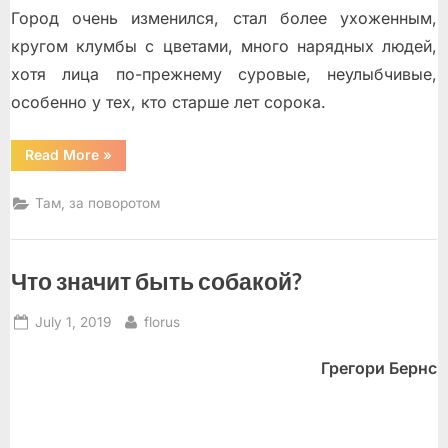
Город очень изменился, стал более ухоженным,
кругом клумбы с цветами, много нарядных людей,
хотя лица по-прежнему суровые, неулыбчивые,
особенно у тех, кто старше лет сорока.
“И
Read More
»
снова
Харьков”
Там, за поворотом
Что значит быть собакой?
Posted
By
July 1, 2019
florus
on
Грегори Бернс