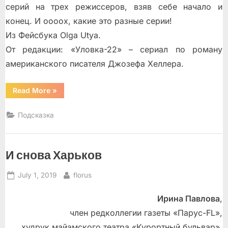
серий на трех режиссеров, взяв себе начало и
конец. И оооох, какие это разные серии!
Из Фейсбука Olga Utya.
От редакции: «Уловка-22» – сериал по роману
американского писателя Джозефа Хеллера.
“Новый
Read More
»
сериал
«Уловка
-22»”
Подсказка
И снова Харьков
Posted
By
July 1, 2019
florus
on
Ирина Павлова
,
член редколлегии газеты «Парус-FL»,
худрук майамского театра «Курортный бульвар».