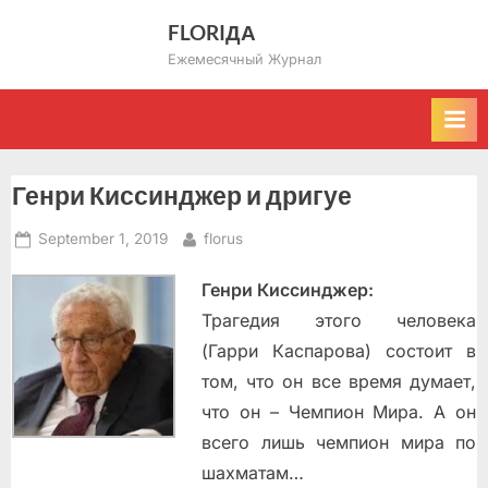
Skip
FLORIДА
to
Ежемесячный Журнал
content
Генри Киссинджер и дригуе
Posted
By
September 1, 2019
florus
on
Генри Киссинджер:
Трагедия этого человека
(Гарри Каспарова) состоит в
том, что он все время думает,
что он – Чемпион Мира. А он
всего лишь чемпион мира по
шахматам…