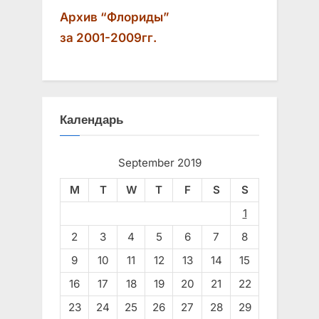
:
Архив “Флориды”
за 2001-2009гг.
Календарь
September 2019
M
T
W
T
F
S
S
1
2
3
4
5
6
7
8
9
10
11
12
13
14
15
16
17
18
19
20
21
22
23
24
25
26
27
28
29