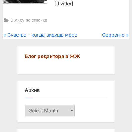
[divider]
С миру по строчке
Post
P
N
Счастье – когда видишь море
Сорренто
r
e
navigation
e
x
Блог редактора в ЖЖ
v
t
i
P
o
o
u
s
Архив
s
t
P
:
Архив
o
s
t