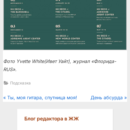
Фото Yvette White(Ивет Уайт), журнал «Флорида-
RUS».
Подсказка
Post
P
N
Ты, моя гитара, спутница моя!
День абсурда
r
e
navigation
e
x
Блог редактора в ЖЖ
v
t
i
P