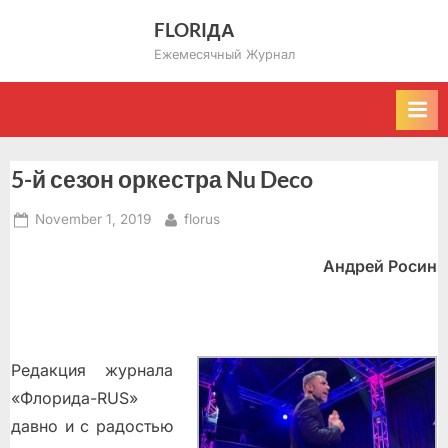
Skip
FLORIДА
to
Ежемесячный Журнал
content
5-й сезон оркестра Nu Deco
Posted
By
November 1, 2019
florus
on
Андрей Росин
Редакция журнала
«Флорида-RUS»
давно и с радостью