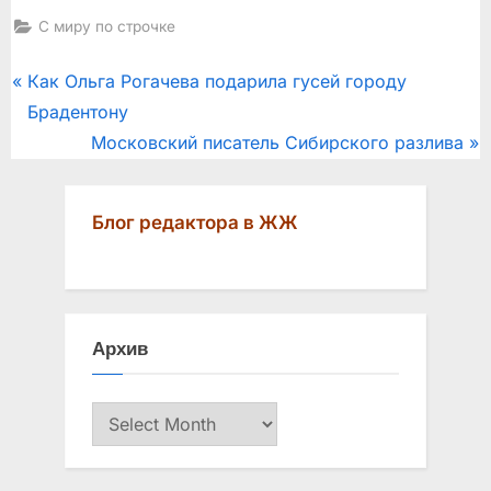
С миру по строчке
Post
P
Как Ольга Рогачева подарила гусей городу
r
Брадентону
navigation
e
N
Московский писатель Сибирского разлива
v
e
i
x
Блог редактора в ЖЖ
o
t
u
P
s
o
P
s
Архив
o
t
s
:
Архив
t
: