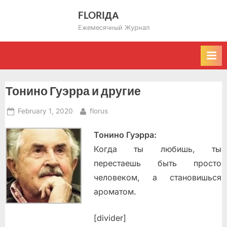
Skip
FLORIДА
to
Ежемесячный Журнал
content
Тонино Гуэрра и другие
Posted
By
February 1, 2020
florus
on
Тонино Гуэрра:
Когда ты любишь, ты
перестаешь быть просто
человеком, а становишься
ароматом.
[divider]