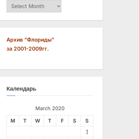
Архив
Архив “Флориды”
за 2001-2009гг.
Календарь
March 2020
M
T
W
T
F
S
S
1