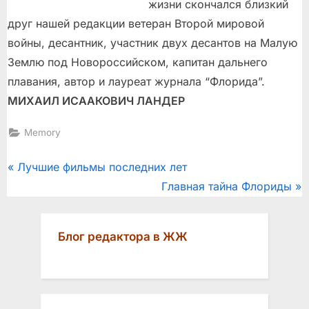
жизни скончался близкий
друг нашей редакции ветеран Второй мировой
войны, десантник, участник двух десантов на Малую
Землю под Новороссийском, капитан дальнего
плавания, автор и лауреат журнала “Флорида”.
МИХАИЛ ИСААКОВИЧ ЛАНДЕР
Memory
Post
P
Лучшие фильмы последних лет
r
N
Главная тайна Флориды
navigation
e
e
v
x
Блог редактора в ЖЖ
i
t
o
P
u
o
s
s