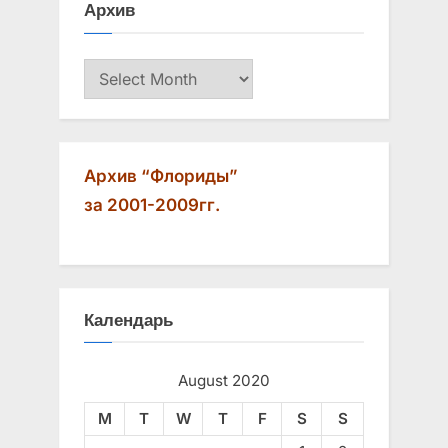
Архив
P
t
o
:
Архив
s
t
:
Архив “Флориды”
за 2001-2009гг.
Календарь
August 2020
M
T
W
T
F
S
S