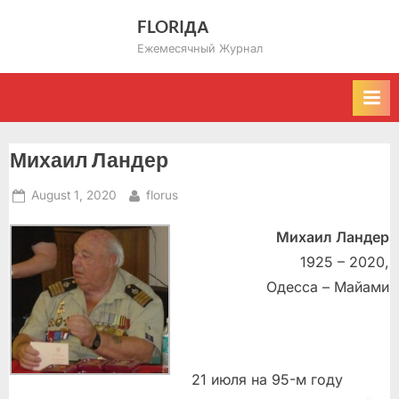
Skip
FLORIДА
to
Ежемесячный Журнал
content
Михаил Ландер
Posted
By
August 1, 2020
florus
on
Михаил Ландер
1925 – 2020,
Одесса – Майами
21 июля на 95-м году