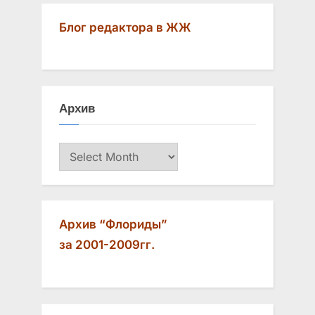
i
x
Блог редактора в ЖЖ
o
t
u
P
s
o
P
s
Архив
o
t
s
:
Архив
t
:
Архив “Флориды”
за 2001-2009гг.