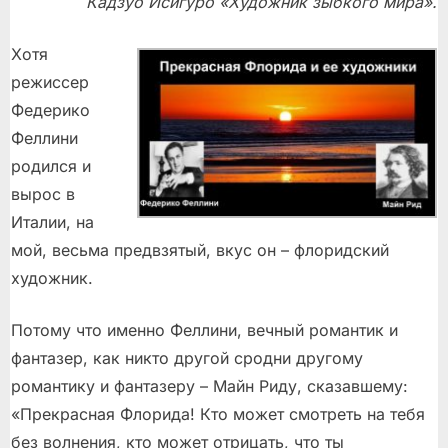
Кадзуо Исигуро «Художник зыбкого мира».
Хотя
режиссер
Федерико
Феллини
родился и
вырос в
Италии, на
мой, весьма предвзятый, вкус он – флоридский
художник.
Потому что именно Феллини, вечный романтик и
фантазер, как никто другой сродни другому
романтику и фантазеру – Майн Риду, сказавшему:
«Прекрасная Флорида! Кто может смотреть на тебя
без волнения, кто может отрицать, что ты