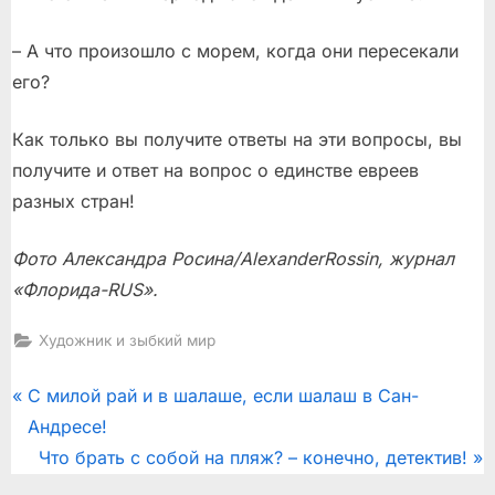
– А что произошло с морем, когда они пересекали
его?
Как только вы получите ответы на эти вопросы, вы
получите и ответ на вопрос о единстве евреев
разных стран!
Фото Александра Росина/
Alexander
Rossin
, журнал
«Флорида-RUS».
Художник и зыбкий мир
Post
P
С милой рай и в шалаше, если шалаш в Сан-
r
Андресе!
navigation
e
N
Что брать с собой на пляж? – конечно, детектив!
v
e