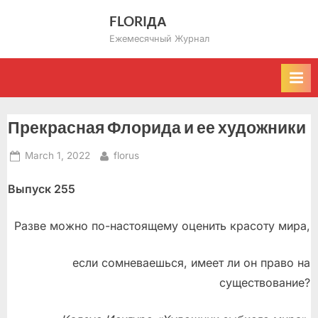
Skip
FLORIДА
to
Ежемесячный Журнал
content
Прекрасная Флорида и ее художники
Posted
By
March 1, 2022
florus
on
Выпуск 255
Разве можно по-настоящему оценить красоту мира,
если сомневаешься, имеет ли он право на
существование?