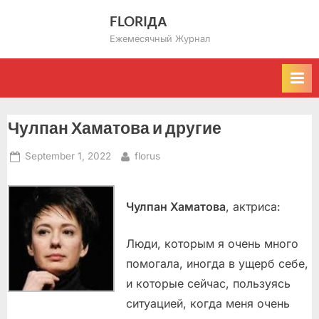
Skip
FLORIДА
to
Ежемесячный Журнал
content
Чулпан Хаматова и другие
Posted
By
September 1, 2022
florus
on
Чулпан Хаматова
, актриса:
Люди, которым я очень много
помогала, иногда в ущерб себе,
и которые сейчас, пользуясь
ситуацией, когда меня очень