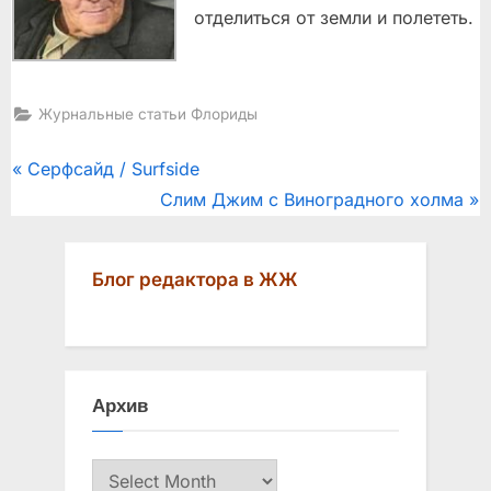
отделиться от земли и полететь.
Журнальные статьи Флориды
Post
P
Серфсайд / Surfside
r
N
Слим Джим с Виноградного холма
navigation
e
e
v
x
Блог редактора в ЖЖ
i
t
o
P
u
o
s
s
Архив
P
t
o
:
Архив
s