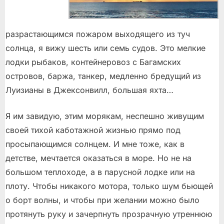
разрастающимся пожаром выходящего из туч
солнца, я вижу шесть или семь судов. Это мелкие
лодки рыбаков, контейнеровоз с Багамских
островов, баржа, танкер, медленно бредущий из
Луизианы в Джексонвилл, большая яхта…
Я им завидую, этим морякам, неспешно живущим
своей тихой каботажной жизнью прямо под
просыпающимся солнцем. И мне тоже, как в
детстве, мечтается оказаться в море. Но не на
большом теплоходе, а в парусной лодке или на
плоту. Чтобы никакого мотора, только шум бьющей
о борт волны, и чтобы при желании можно было
протянуть руку и зачерпнуть прозрачную утреннюю