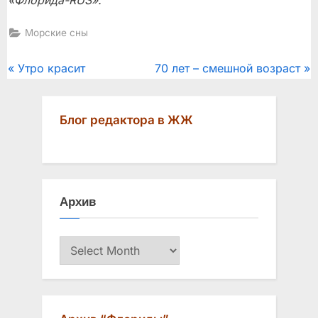
Морские сны
Post
P
N
Утро красит
70 лет – смешной возраст
r
e
navigation
e
x
Блог редактора в ЖЖ
v
t
i
P
o
o
u
s
Архив
s
t
P
:
Архив
o
s
t
: