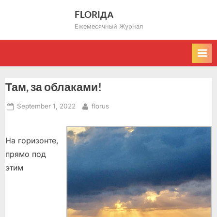
Skip
FLORIДА
to
Ежемесячный Журнал
content
Там, за облаками!
Posted
By
September 1, 2022
florus
on
На горизонте,
прямо под
этим