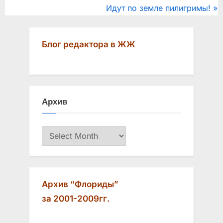
r
N
Идут по земле пилигримы!
navigation
e
e
v
x
Блог редактора в ЖЖ
i
t
o
P
u
o
s
s
Архив
P
t
o
:
Архив
s
t
:
Архив “Флориды”
за 2001-2009гг.