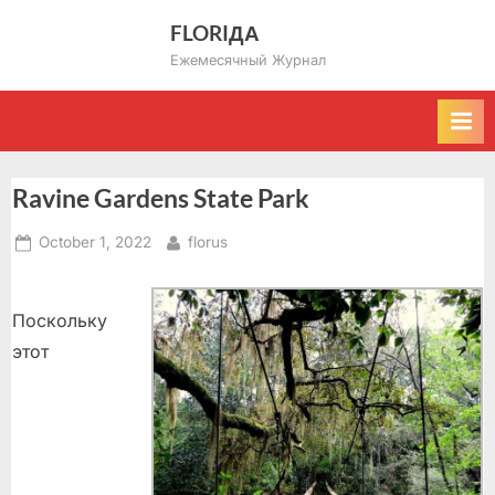
Skip
FLORIДА
to
Ежемесячный Журнал
content
Ravine Gardens State Park
Posted
By
October 1, 2022
florus
on
Поскольку
этот