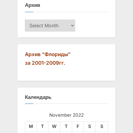
Архив
:
o
s
Архив
t
:
Архив “Флориды”
за 2001-2009гг.
Календарь
November 2022
M
T
W
T
F
S
S