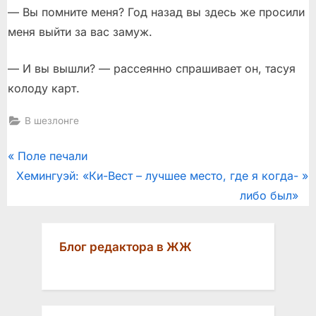
— Вы помните меня? Год назад вы здесь же просили
меня выйти за вас замуж.
— И вы вышли? — рассеянно спрашивает он, тасуя
колоду карт.
В шезлонге
Post
P
Поле печали
N
r
Хемингуэй: «Ки-Вест – лучшее место, где я когда-
navigation
e
e
либо был»
x
v
t
i
Блог редактора в ЖЖ
P
o
o
u
s
s
t
P