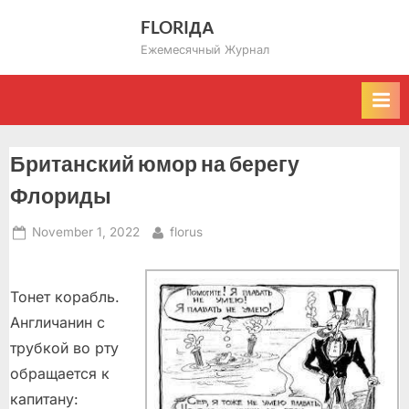
Skip
FLORIДА
to
Ежемесячный Журнал
content
Британский юмор на берегу
Флориды
Posted
By
November 1, 2022
florus
on
Тонет корабль.
Англичанин с
трубкой во рту
обращается к
капитану: